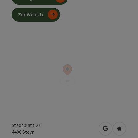
Zur Website
Stadtplatz 27
in Google Map
in Apple
4400
Steyr