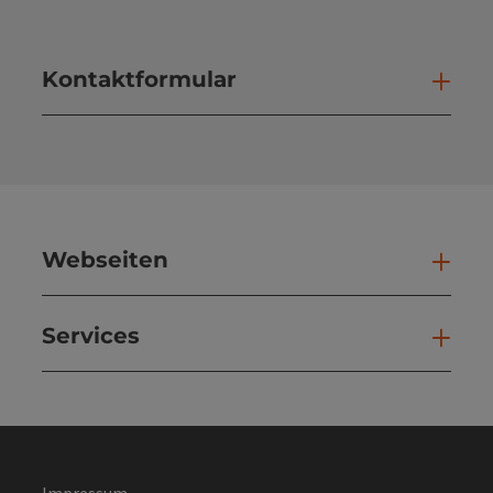
Kontaktformular
Kont
Webseiten
Web
Services
Ser
Impressum