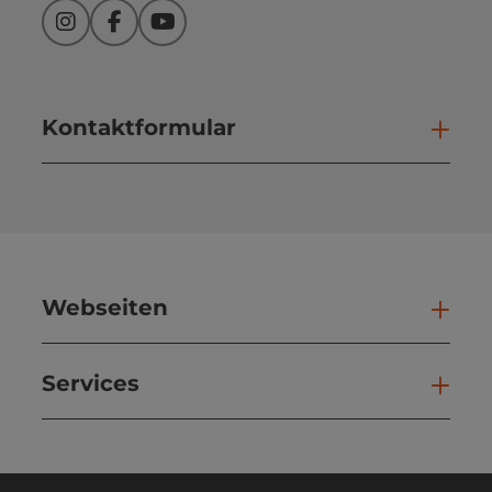
Instagram
Facebook
YouTube
Kontaktformular
Kont
Webseiten
Web
Services
Ser