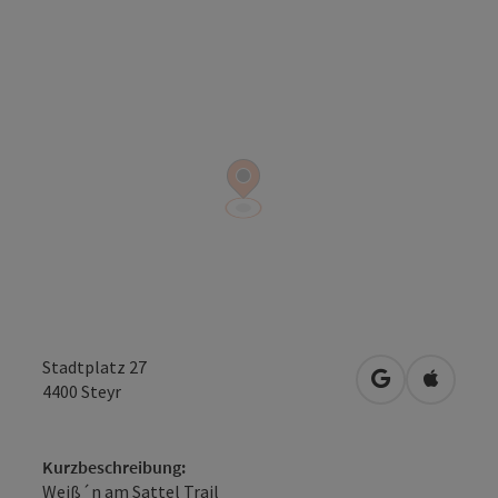
Stadtplatz 27
in Google Map
in Apple
4400
Steyr
Kurzbeschreibung:
Weiß´n am Sattel Trail