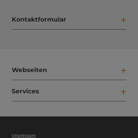
Kontaktformular
Kont
Webseiten
Web
Services
Ser
Impressum