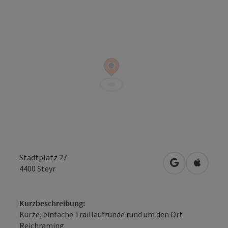
Stadtplatz 27
in Google Map
in Apple
4400
Steyr
Kurzbeschreibung:
Kurze, einfache Traillaufrunde rund um den Ort
Reichraming