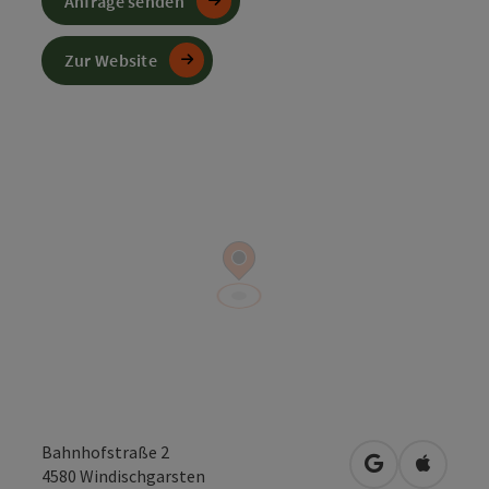
Anfrage senden
Zur Website
Bahnhofstraße 2
in Google Map
in Apple
4580
Windischgarsten