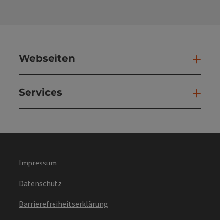
Webseiten
Web
Services
Ser
Impressum
Datenschutz
Barrierefreiheitserklärung