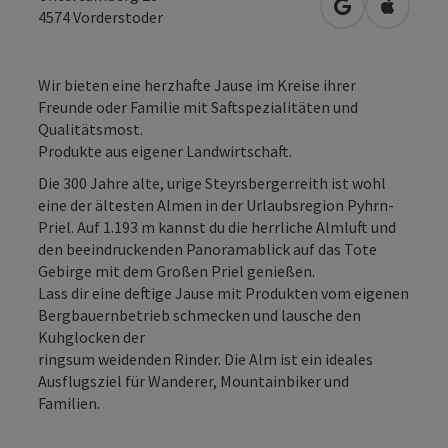
in Google Map
in Apple
4574
Vorderstoder
Wir bieten eine herzhafte Jause im Kreise ihrer
Freunde oder Familie mit Saftspezialitäten und
Qualitätsmost.
Produkte aus eigener Landwirtschaft.
Die 300 Jahre alte, urige Steyrsbergerreith ist wohl
eine der ältesten Almen in der Urlaubsregion Pyhrn-
Priel. Auf 1.193 m kannst du die herrliche Almluft und
den beeindruckenden Panoramablick auf das Tote
Gebirge mit dem Großen Priel genießen.
Lass dir eine deftige Jause mit Produkten vom eigenen
Bergbauernbetrieb schmecken und lausche den
Kuhglocken der
ringsum weidenden Rinder. Die Alm ist ein ideales
Ausflugsziel für Wanderer, Mountainbiker und
Familien.