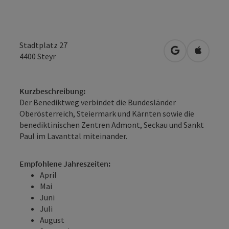
Stadtplatz 27
in Google Map
in Apple
4400
Steyr
Kurzbeschreibung:
Der Benediktweg verbindet die Bundesländer
Oberösterreich, Steiermark und Kärnten sowie die
benediktinischen Zentren Admont, Seckau und Sankt
Paul im Lavanttal miteinander.
Empfohlene Jahreszeiten:
April
Mai
Juni
Juli
August