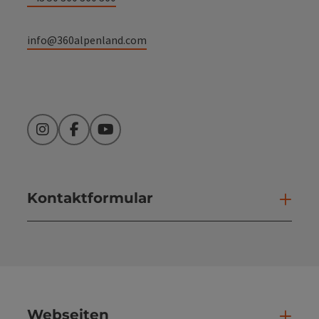
info@360alpenland.com
Instagram
Facebook
YouTube
Kontaktformular
Kont
Webseiten
Web