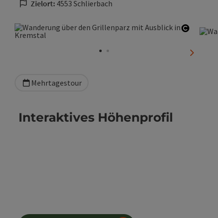
Zielort:
4553 Schlierbach
Copyrig
nächste
Mehrtagestour
Interaktives Höhenprofil