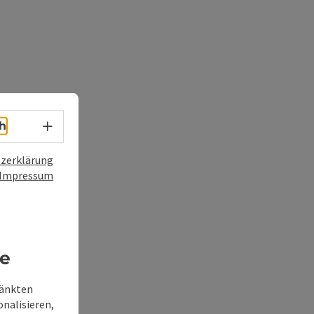
Sprachwahl - Menü öffnen
h
zerklärung
Impressum
re
ränkten
onalisieren,