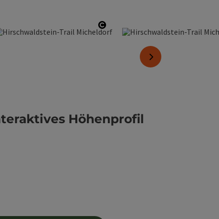
ight öffnen
Copyright öffnen
nächstes Element
nteraktives Höhenprofil