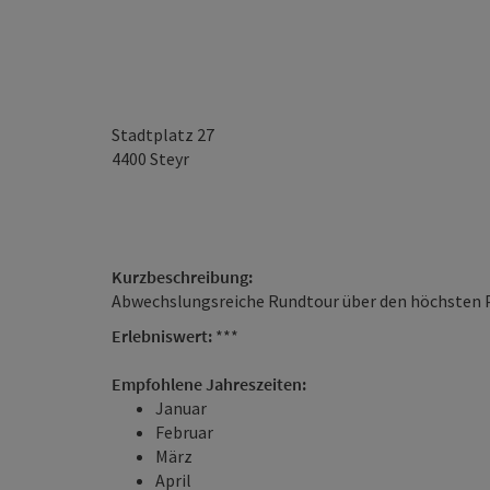
Stadtplatz 27
4400
Steyr
Kurzbeschreibung:
Abwechslungsreiche Rundtour über den höchsten P
Erlebniswert:
***
Empfohlene Jahreszeiten:
Januar
Februar
März
April