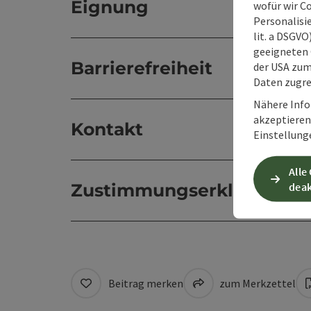
Eignung
wofür wir C
Personalisie
lit. a DSGV
geeigneten 
Barrierefreiheit
der USA zu
Daten zugre
Nähere Info
akzeptieren 
Kontakt
Einstellung
Alle
Zustimmungserklärung
deak
Beitrag merken
zum Merkzettel