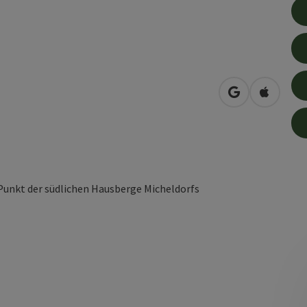
in Google Map
in Apple
unkt der südlichen Hausberge Micheldorfs