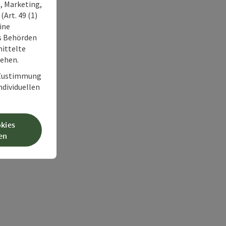
, Marketing,
Art. 49 (1)
ine
ss Behörden
ittelte
tehen.
r Zustimmung
individuellen
okies
en