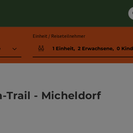
Einheit / Reiseteilnehmer
e
1
Einheit
,
2
Erwachsene
,
0
Kind
Einheitenanzahl und Personenfelder
-Trail - Micheldorf