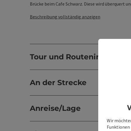
Brücke beim Cafe Schwarz. Diese wird überquert und 
Beschreibung vollständig anzeigen
Tour und Routeninformat
An der Strecke
W
Anreise/Lage
Wir möchten
Funktionen e