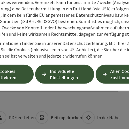
ookies verwenden. Vereinzelt kann für bestimmte Zwecke (Analyse
rung) eine Datenübermittlung in ein Drittland (wie USA) erfolgen (
O), in dem kein für die EU angemessenes Datenschutzniveau bzw. ke
Garantien (iSd Art. 46 DSGVO) bestehen. Somit ist es möglich, da
m Zwecke von Kontroll- oder Überwachungsmaßnahmen auf überm
ifen und keine wirksamen Rechtsmittel dagegen zur Verfügung s
rmationen finden Sie in unserer Datenschutzerklärung. Mit Ihre
Sie die Cookies (inklusive jener von US-Anbieter), die Sie über die 
en selbst verwalten und jederzeit widerrufen können.
 Cookies
Individuelle
Allen Co
tivieren
Einstellungen
zustimm
PDF erstellen
Beitrag drucken
In der Nähe