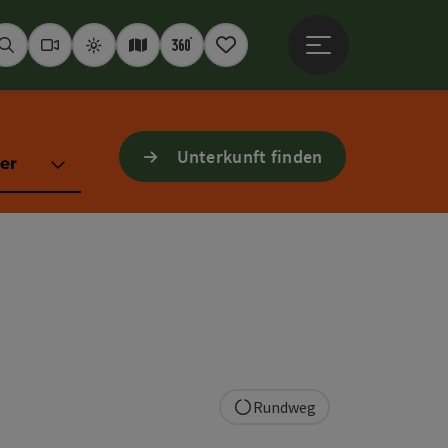
Hauptmenü öffne
Suchen
Webcams
Wetter
Interaktive Karte
360° Panoramen
Merkzettel
Unterkunft finden
er
Rundweg