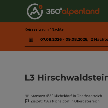
Accesskey
Accesskey
Accesskey
Accesskey
Accesskey
Accesskey
Accesskey
Accesskey
Zum Inhalt
Zur Navigation
Zum Seitenanfang
Zur Kontaktseite
Zur Suche
Zum Impressum
Zu den Hinweisen zur Bedienung der Website
Zur Startseite
[4]
[0]
[7]
[1]
[5]
[3]
[2]
[6]
Reisezeitraum / Nächte
07.08.2026
-
09.08.2026
,
2
Nächt
An- und Abreisefelder
L3 Hirschwaldstein
Startort:
4563 Micheldorf in Oberösterreich
Zielort:
4563 Micheldorf in Oberösterreich