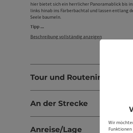
hier bietet sich ein herrlicher Panoramablick bis
links hinab ins Färberbachtal und lassen entlang 
Seele baumeln.
Tipp ...
Beschreibung vollständig anzeigen
Tour und Routeninformat
An der Strecke
W
Wir möchten
Anreise/Lage
Funktionen e