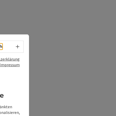
Sprachwahl - Menü öffnen
h
zerklärung
Impressum
re
ränkten
onalisieren,