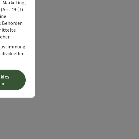
, Marketing,
Art. 49 (1)
ine
ss Behörden
ittelte
tehen.
r Zustimmung
individuellen
okies
en