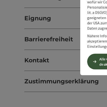
wofür wir C
Personalisie
lit. a DSGV
Eignung
geeigneten 
der USA zu
Daten zugre
Nähere Info
Barrierefreiheit
akzeptieren 
Einstellung
Kontakt
Alle
deak
Zustimmungserklärung