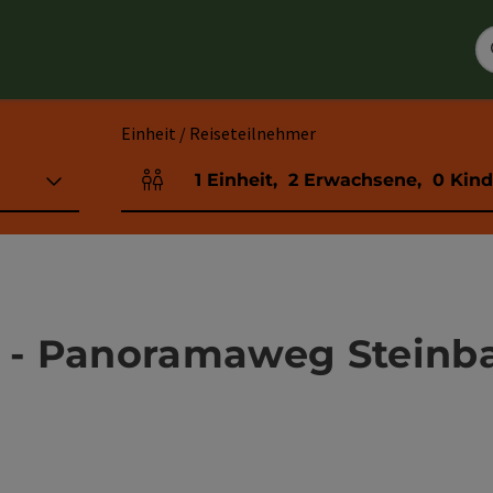
Einheit / Reiseteilnehmer
1
Einheit
,
2
Erwachsene
,
0
Kind
Einheitenanzahl und Personenfelder
- Panoramaweg Steinbac