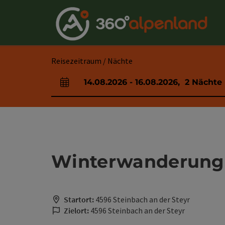
Accesskey
Accesskey
Accesskey
Accesskey
Accesskey
Accesskey
Accesskey
Accesskey
Zum Inhalt
Zur Navigation
Zum Seitenanfang
Zur Kontaktseite
Zur Suche
Zum Impressum
Zu den Hinweisen zur Bedienung der Website
Zur Startseite
[4]
[0]
[7]
[1]
[5]
[3]
[2]
[6]
Reisezeitraum / Nächte
14.08.2026
-
16.08.2026
,
2
Nächte
An- und Abreisefelder
Winterwanderung 
Startort:
4596 Steinbach an der Steyr
Zielort:
4596 Steinbach an der Steyr