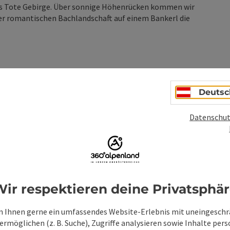
 ins Tote Gebirge. Über sonnige Höhenrücken kommen wir
der romantischen Bachlandschaft auf einem Bankerl die
Deutsc
Datenschut
ionen
ir respektieren deine Privatsphä
 Ihnen gerne ein umfassendes Website-Erlebnis mit uneingesch
rmöglichen (z. B. Suche), Zugriffe analysieren sowie Inhalte pers