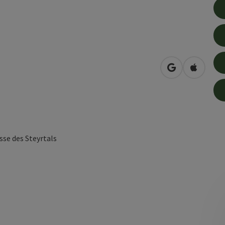
in Google Map
in Apple
se des Steyrtals