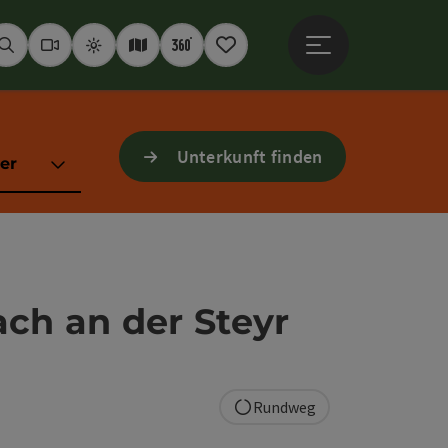
Hauptmenü öffne
Suchen
Webcams
Wetter
Interaktive Karte
360° Panoramen
Merkzettel
Unterkunft finden
er
h an der Steyr
Rundweg