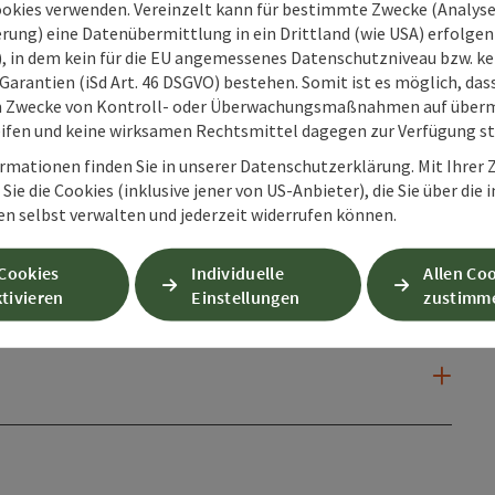
ookies verwenden. Vereinzelt kann für bestimmte Zwecke (Analyse
rung) eine Datenübermittlung in ein Drittland (wie USA) erfolgen (
O), in dem kein für die EU angemessenes Datenschutzniveau bzw. ke
Garantien (iSd Art. 46 DSGVO) bestehen. Somit ist es möglich, da
m Zwecke von Kontroll- oder Überwachungsmaßnahmen auf überm
ifen und keine wirksamen Rechtsmittel dagegen zur Verfügung s
rmationen finden Sie in unserer Datenschutzerklärung. Mit Ihre
Sie die Cookies (inklusive jener von US-Anbieter), die Sie über die 
en selbst verwalten und jederzeit widerrufen können.
 Cookies
Individuelle
Allen Co
tivieren
Einstellungen
zustimm