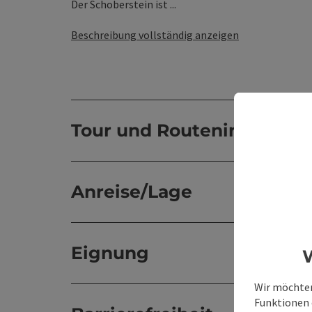
Der Schoberstein ist ...
Beschreibung vollständig anzeigen
Tour und Routeninformat
Anreise/Lage
Eignung
W
Wir möchten
Funktionen e