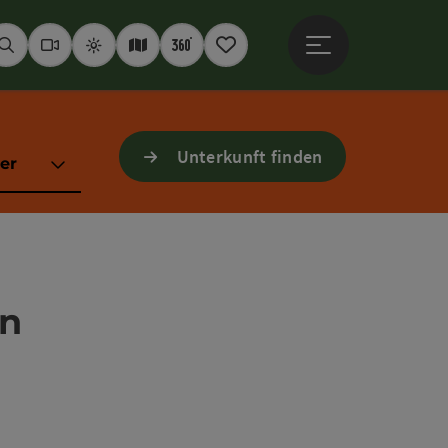
Hauptmenü öffne
Suchen
Webcams
Wetter
Interaktive Karte
360° Panoramen
Merkzettel
Unterkunft finden
er
ln