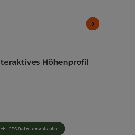
nächstes Element
nteraktives Höhenprofil
GPS Daten downloaden