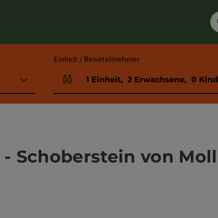
Einheit / Reiseteilnehmer
1
Einheit
,
2
Erwachsene
,
0
Kind
Einheitenanzahl und Personenfelder
- Schoberstein von Mol