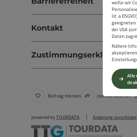
Barrierefreiheit
wofür wir C
Personalisie
lit. a DSGV
geeigneten 
Kontakt
der USA zu
Daten zugre
Nähere Info
akzeptieren 
Zustimmungserklärung
Einstellung
Alle
deak
Beitrag merken
zum Merkzettel
powered by
TOURDATA
Änderung vorschlag