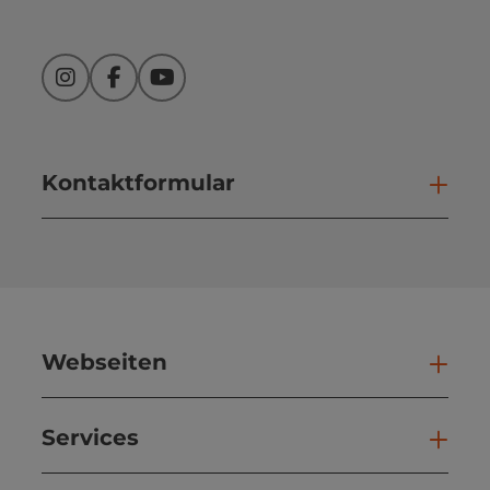
Instagram
Facebook
YouTube
Kontaktformular
Kont
Webseiten
Web
Services
Ser