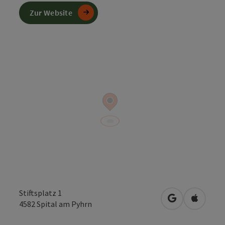
Zur Website
Stiftsplatz 1
in Google Map
in Apple
4582
Spital am Pyhrn