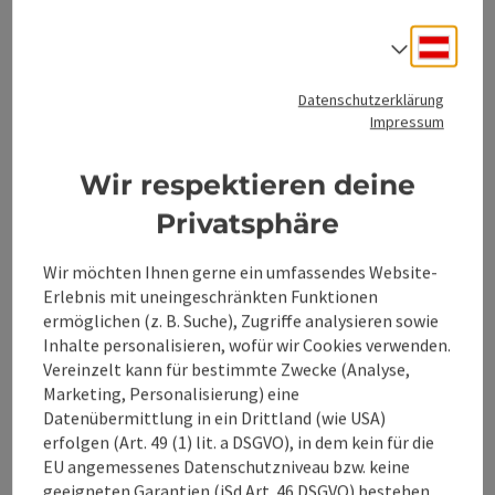
Variante:
Deuts
Sprach
Datenschutzerklärung
Rundwanderweg von Gaflenz über Güterweg und über
Impressum
das Bürgertal zur Amstettner Hütte und über
Oberland retour nach Gaflenz
Wir respektieren deine
Privatsphäre
Wir möchten Ihnen gerne ein umfassendes Website-
Tour und Routeninformationen
Erlebnis mit uneingeschränkten Funktionen
ermöglichen (z. B. Suche), Zugriffe analysieren sowie
Inhalte personalisieren, wofür wir Cookies verwenden.
Anreise/Lage
Vereinzelt kann für bestimmte Zwecke (Analyse,
Marketing, Personalisierung) eine
Datenübermittlung in ein Drittland (wie USA)
Eignung
erfolgen (Art. 49 (1) lit. a DSGVO), in dem kein für die
EU angemessenes Datenschutzniveau bzw. keine
geeigneten Garantien (iSd Art. 46 DSGVO) bestehen.
Barrierefreiheit