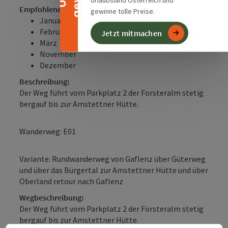
Empfohlene Jahreszeiten:
gewinne tolle Preise.
Januar
Februar
Jetzt mitmachen
März
November
Dezember
Beschreibung:
Der Weg führt vom Parkplatz 2 der Forsteralm stetig
bergauf bis zur Amstettner Hütte.
Wanderweg: E01
Variante: Rundwanderweg von Gaflenz über Güterweg
und über das Bürgertal zur Amstettner Hütte und über
Oberland retour nach Gaflenz
Wegbeschreibung:
Der Weg führt vom Parkplatz 2 der Forsteralm stetig
bergauf bis zur Amstettner Hütte.