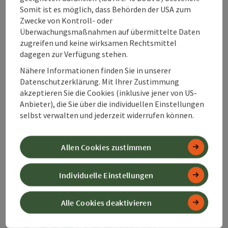
Somit ist es möglich, dass Behörden der USA zum
Zwecke von Kontroll- oder
Kontakt
Überwachungsmaßnahmen auf übermittelte Daten
zugreifen und keine wirksamen Rechtsmittel
dagegen zur Verfügung stehen.
Zustimmungserklärung
Nähere Informationen finden Sie in unserer
Datenschutzerklärung. Mit Ihrer Zustimmung
akzeptieren Sie die Cookies (inklusive jener von US-
Anbieter), die Sie über die individuellen Einstellungen
selbst verwalten und jederzeit widerrufen können.
Beitrag merken
Beitrag drucken
Allen Cookies zustimmen
zum Merkzettel
In der Nähe
PDF erstellen
Individuelle Einstellungen
Alle Cookies deaktivieren
powered by
TOURDATA
Änderung vorschlagen