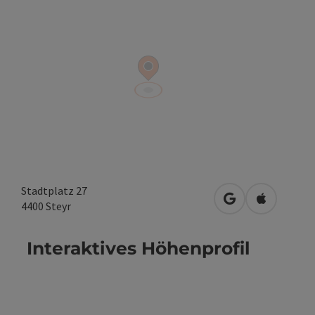
Stadtplatz 27
in Google Maps 
in Apple M
4400
Steyr
Interaktives Höhenprofil