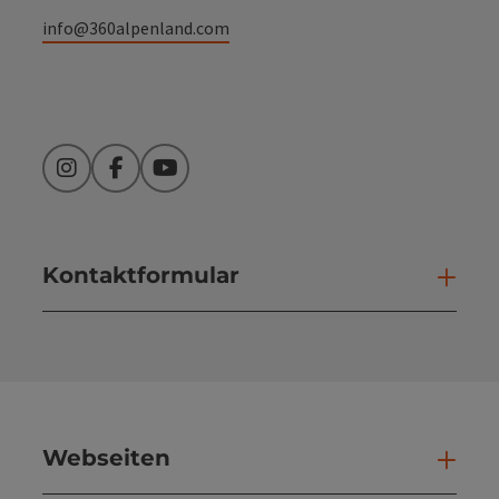
info@360alpenland.com
Instagram
Facebook
YouTube
Kontaktformular
Kont
Webseiten
Web