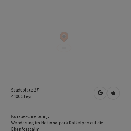
Stadtplatz 27
in Google Map
in Apple
4400
Steyr
Kurzbeschreibung:
Wanderung im Nationalpark Kalkalpen auf die
Ebenforstalm