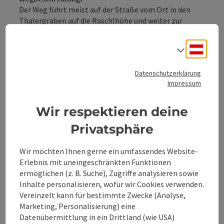
Der Weg führt meist auf der Straße vom Ort in den
Thalergraben auf die Raschlhöhe und weiter zur
Großternbergalm. In Kombination mit dem
Wanderweg E81 und E80 ergeben sich schöne
Deuts
Sprach
Rundwanderungen.
Tipp des Autors:
Klimafreundlich in die Nationalpark Region - Bahnhof
Datenschutzerklärung
Ternberg: Mit dem Zug sind Sie in ca. 1 Stunde von Linz
Impressum
und in ca. 2,5 Stunden von Wien am Ausgangspunkt für
diese Wanderung.
Wir respektieren deine
Privatsphäre
Wir möchten Ihnen gerne ein umfassendes Website-
Tour und Routeninformationen
Erlebnis mit uneingeschränkten Funktionen
ermöglichen (z. B. Suche), Zugriffe analysieren sowie
Inhalte personalisieren, wofür wir Cookies verwenden.
An der Strecke
Vereinzelt kann für bestimmte Zwecke (Analyse,
Marketing, Personalisierung) eine
Anreise/Lage
Datenübermittlung in ein Drittland (wie USA)