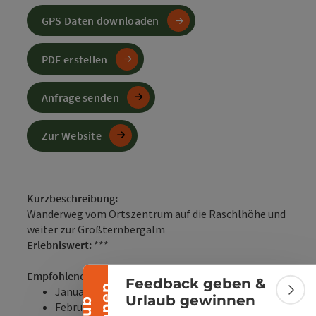
GPS Daten downloaden
PDF erstellen
Anfrage senden
Zur Website
Banner einklappen
Kurzbeschreibung:
Wanderweg vom Ortszentrum auf die Raschlhöhe und
weiter zur Großternbergalm
Erlebniswert:
***
Empfohlene Jahreszeiten:
Feedback geben &
Januar
Bann
Urlaub gewinnen
Februar