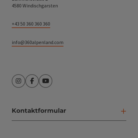
4580 Windischgarsten
+43 50 360 360 360
info@360alpenland.com
Instagram
Facebook
YouTube
Kontaktformular
Kont