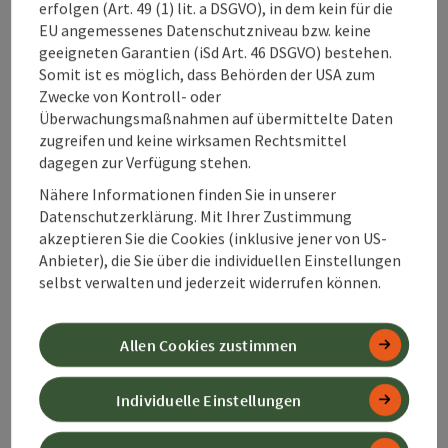
erfolgen (Art. 49 (1) lit. a DSGVO), in dem kein für die
EU angemessenes Datenschutzniveau bzw. keine
Eignung
geeigneten Garantien (iSd Art. 46 DSGVO) bestehen.
Somit ist es möglich, dass Behörden der USA zum
Zwecke von Kontroll- oder
Barrierefreiheit
Überwachungsmaßnahmen auf übermittelte Daten
zugreifen und keine wirksamen Rechtsmittel
dagegen zur Verfügung stehen.
Kontakt
Nähere Informationen finden Sie in unserer
Datenschutzerklärung. Mit Ihrer Zustimmung
Zustimmungserklärung
akzeptieren Sie die Cookies (inklusive jener von US-
Anbieter), die Sie über die individuellen Einstellungen
selbst verwalten und jederzeit widerrufen können.
Allen Cookies zustimmen
Beitrag merken
Beitrag drucken
Individuelle Einstellungen
zum Merkzettel
In der Nähe