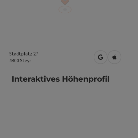
Stadtplatz 27
in Google Maps 
in Apple M
4400
Steyr
Interaktives Höhenprofil