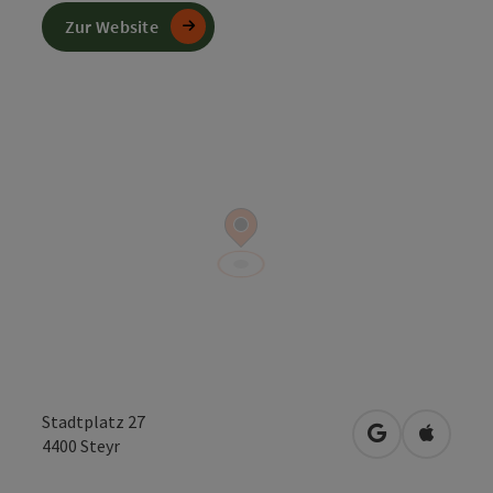
Zur Website
Stadtplatz 27
in Google Map
in Apple
4400
Steyr