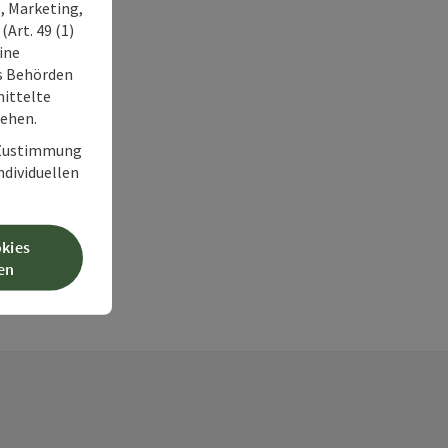
, Marketing,
Art. 49 (1)
ine
ss Behörden
ittelte
tehen.
r Zustimmung
individuellen
okies
en