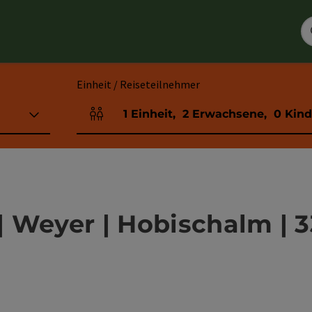
Einheit / Reiseteilnehmer
1
Einheit
,
2
Erwachsene
,
0
Kind
Einheitenanzahl und Personenfelder
 Weyer | Hobischalm | 