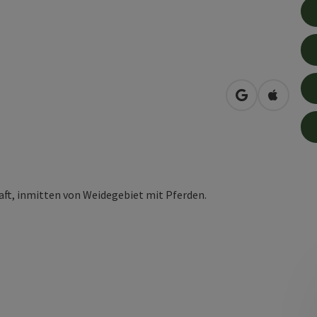
in Google Map
in Apple
aft, inmitten von Weidegebiet mit Pferden.