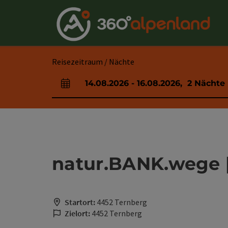
Accesskey
Accesskey
Accesskey
Accesskey
Accesskey
Accesskey
Accesskey
Accesskey
Zum Inhalt
Zur Navigation
Zum Seitenanfang
Zur Kontaktseite
Zur Suche
Zum Impressum
Zu den Hinweisen zur Bedienung der Website
Zur Startseite
[4]
[0]
[7]
[1]
[5]
[3]
[2]
[6]
Reisezeitraum / Nächte
14.08.2026
-
16.08.2026
,
2
Nächte
An- und Abreisefelder
natur.BANK.wege |
Startort:
4452 Ternberg
Zielort:
4452 Ternberg