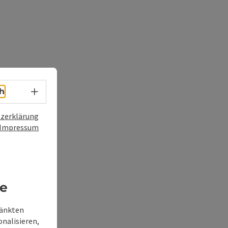
Sprachwahl - Menü öffnen
h
zerklärung
Impressum
re
ränkten
onalisieren,