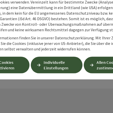
ookies verwenden. Vereinzelt kann für bestimmte Zwecke (Analyse
rung) eine Datenübermittlung in ein Drittland (wie USA) erfolgen (
O), in dem kein für die EU angemessenes Datenschutzniveau bzw. ke
Garantien (iSd Art. 46 DSGVO) bestehen. Somit ist es möglich, da
m Zwecke von Kontroll- oder Überwachungsmaßnahmen auf überm
PDF erstellen
Beitrag drucken
In der Nähe
ifen und keine wirksamen Rechtsmittel dagegen zur Verfügung s
rmationen finden Sie in unserer Datenschutzerklärung. Mit Ihre
Sie die Cookies (inklusive jener von US-Anbieter), die Sie über die 
en
en selbst verwalten und jederzeit widerrufen können.
 Cookies
Individuelle
Allen Co
tivieren
Einstellungen
zustimm