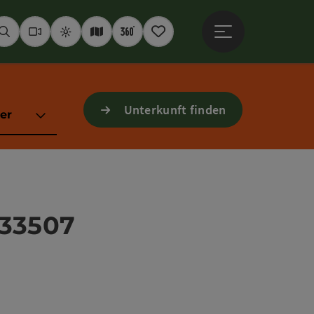
Hauptmenü öffne
Suchen
Webcams
Wetter
Interaktive Karte
360° Panoramen
Merkzettel
Unterkunft finden
er
333507