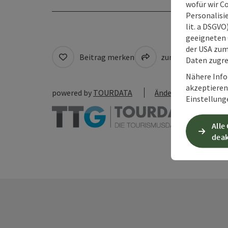
wofür wir C
Personalisie
lit. a DSGV
geeigneten 
der USA zu
Beitrag merken
zum Merkzettel
Daten zugre
Nähere Info
akzeptieren 
powered by
TOURDATA
Änderung vorschlag
Einstellung
Alle
deak