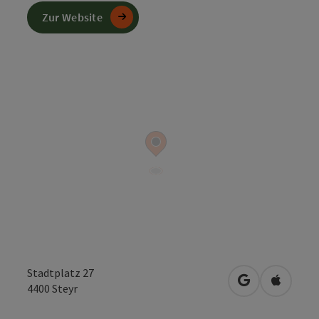
Zur Website
Stadtplatz 27
in Google Map
in Apple
4400
Steyr