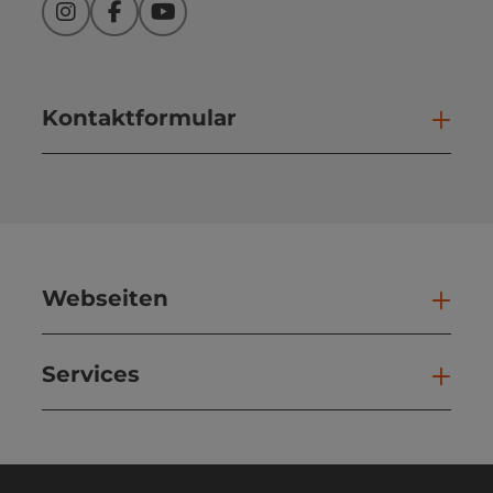
Instagram
Facebook
YouTube
Kontaktformular
Kont
Webseiten
Web
Services
Ser