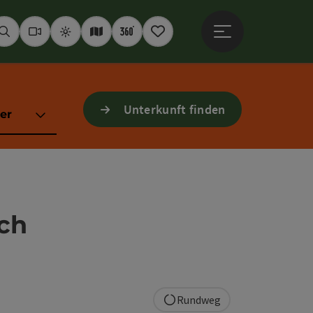
Hauptmenü öffne
Suchen
Webcams
Wetter
Interaktive Karte
360° Panoramen
Merkzettel
Unterkunft finden
er
ch
Rundweg