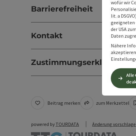
wofür wir C
Barrierefreiheit
Personalisie
lit. a DSGV
geeigneten 
der USA zu
Kontakt
Daten zugre
Nähere Info
akzeptieren 
Einstellung
Zustimmungserklärung
Alle
deak
Beitrag merken
zum Merkzettel
powered by
TOURDATA
Änderung vorschlag