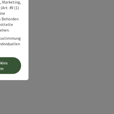
, Marketing,
Art. 49 (1)
ine
ss Behörden
ittelte
tehen.
r Zustimmung
individuellen
okies
en