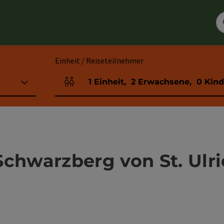
Einheit / Reiseteilnehmer
1
Einheit
,
2
Erwachsene
,
0
Kind
Einheitenanzahl und Personenfelder
hwarzberg von St. Ulri