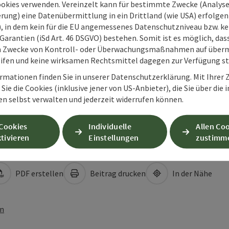
ookies verwenden. Vereinzelt kann für bestimmte Zwecke (Analyse
rung) eine Datenübermittlung in ein Drittland (wie USA) erfolgen (
O), in dem kein für die EU angemessenes Datenschutzniveau bzw. ke
Garantien (iSd Art. 46 DSGVO) bestehen. Somit ist es möglich, da
m Zwecke von Kontroll- oder Überwachungsmaßnahmen auf überm
ifen und keine wirksamen Rechtsmittel dagegen zur Verfügung s
rmationen finden Sie in unserer Datenschutzerklärung. Mit Ihre
Sie die Cookies (inklusive jener von US-Anbieter), die Sie über die 
en selbst verwalten und jederzeit widerrufen können.
 Cookies
Individuelle
Allen Co
tivieren
Einstellungen
zustimm
PDF erstellen
Beitrag drucken
In der Nähe
en