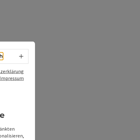
Sprachwahl - Menü öffnen
h
zerklärung
Impressum
re
ränkten
onalisieren,