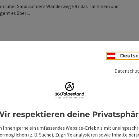
rd über Sand auf dem Wanderweg E97 das Tal hinein und
eht es über ...
Deutsc
ionen
Datenschut
ir respektieren deine Privatsphä
 Ihnen gerne ein umfassendes Website-Erlebnis mit uneingesch
rmöglichen (z. B. Suche), Zugriffe analysieren sowie Inhalte pers