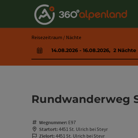
Accesskey
Accesskey
Accesskey
Accesskey
Accesskey
Accesskey
Accesskey
Accesskey
Zum Inhalt
Zur Navigation
Zum Seitenanfang
Zur Kontaktseite
Zur Suche
Zum Impressum
Zu den Hinweisen zur Bedienung der Website
Zur Startseite
[4]
[0]
[7]
[1]
[5]
[3]
[2]
[6]
Reisezeitraum / Nächte
14.08.2026
-
16.08.2026
,
2
Nächte
An- und Abreisefelder
Rundwanderweg Sc
Wegnummer:
E97
Startort:
4451 St. Ulrich bei Steyr
Zielort:
4451 St. Ulrich bei Steyr