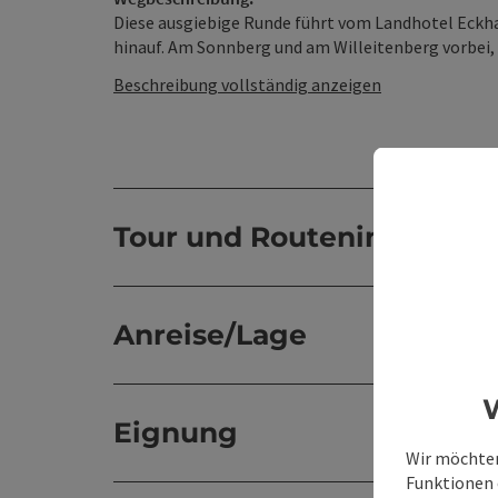
Diese ausgiebige Runde führt vom Landhotel Eckha
hinauf. Am Sonnberg und am Willeitenberg vorbei, g
Beschreibung vollständig anzeigen
Tour und Routeninformat
Anreise/Lage
W
Eignung
Wir möchten
Funktionen e