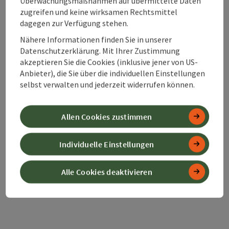
Überwachungsmaßnahmen auf übermittelte Daten
Zustimmungserklärung
zugreifen und keine wirksamen Rechtsmittel
dagegen zur Verfügung stehen.
Nähere Informationen finden Sie in unserer
Datenschutzerklärung. Mit Ihrer Zustimmung
Beitrag merken
akzeptieren Sie die Cookies (inklusive jener von US-
Beitrag drucken
Anbieter), die Sie über die individuellen Einstellungen
selbst verwalten und jederzeit widerrufen können.
zum Merkzettel
In der Nähe
PDF erstellen
Allen Cookies zustimmen
powered by
TOURDATA
Änderung vorschlagen
Individuelle Einstellungen
Alle Cookies deaktivieren