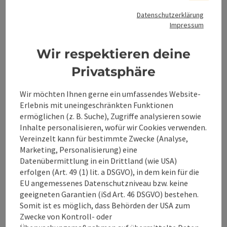
Kartenmaterial erhalten Sie unter www.steyr-
nationalpark.at
Datenschutzerklärung
Impressum
Wir respektieren deine
Tour und Routeninformationen
Privatsphäre
Wir möchten Ihnen gerne ein umfassendes Website-
Anreise/Lage
Erlebnis mit uneingeschränkten Funktionen
ermöglichen (z. B. Suche), Zugriffe analysieren sowie
Inhalte personalisieren, wofür wir Cookies verwenden.
Eignung
Vereinzelt kann für bestimmte Zwecke (Analyse,
Marketing, Personalisierung) eine
Datenübermittlung in ein Drittland (wie USA)
Barrierefreiheit
erfolgen (Art. 49 (1) lit. a DSGVO), in dem kein für die
EU angemessenes Datenschutzniveau bzw. keine
geeigneten Garantien (iSd Art. 46 DSGVO) bestehen.
Kontakt
Somit ist es möglich, dass Behörden der USA zum
Zwecke von Kontroll- oder