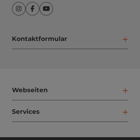
Instagram
Facebook
YouTube
Kontaktformular
Kont
Webseiten
Web
Services
Ser