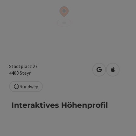
Stadtplatz 27
in Google Maps 
in Apple M
4400
Steyr
Rundweg
Interaktives Höhenprofil