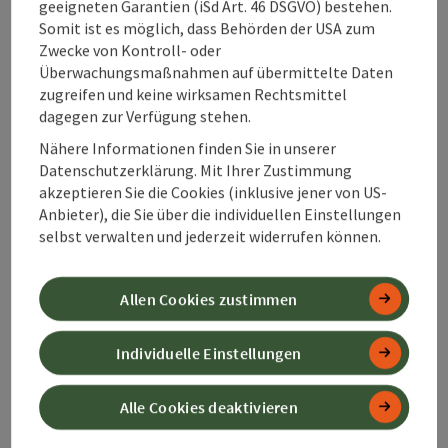
geeigneten Garantien (iSd Art. 46 DSGVO) bestehen.
Barrierefreiheit
Somit ist es möglich, dass Behörden der USA zum
Zwecke von Kontroll- oder
Überwachungsmaßnahmen auf übermittelte Daten
Kontakt
zugreifen und keine wirksamen Rechtsmittel
dagegen zur Verfügung stehen.
Zustimmungserklärung
Nähere Informationen finden Sie in unserer
Datenschutzerklärung. Mit Ihrer Zustimmung
akzeptieren Sie die Cookies (inklusive jener von US-
Anbieter), die Sie über die individuellen Einstellungen
selbst verwalten und jederzeit widerrufen können.
Beitrag merken
Beitrag drucken
Allen Cookies zustimmen
zum Merkzettel
In der Nähe
Individuelle Einstellungen
PDF erstellen
Alle Cookies deaktivieren
powered by
TOURDATA
Änderung vorschlagen