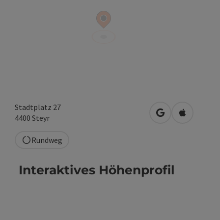
Stadtplatz 27
in Google Maps 
in Apple M
4400
Steyr
Rundweg
Interaktives Höhenprofil