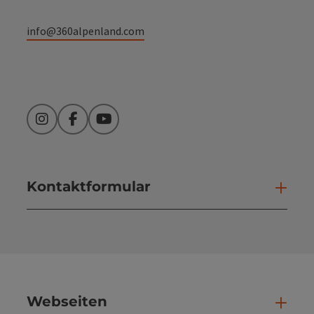
info@360alpenland.com
Instagram
Facebook
YouTube
Kontaktformular
Kont
Webseiten
Web