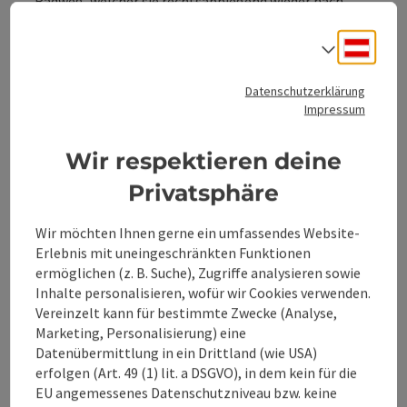
Radweg, welcher sie rechtsabbiegend wieder nach
Leonstein zurückführt.
Sicherheitshinweise:
Informieren Sie sich vorab über etwaige Weg- oder
Deuts
Sprach
Straßensperren!
Ausrüstung:
Denken Sie daran Sonnen- und Regenschutz
Datenschutzerklärung
einzupacken!
Weitere Infos und Links:
Impressum
Aktuelles Kartenmaterial erhalten Sie unter:
www.steyr-nationalpark.at
Wir respektieren deine
Privatsphäre
Wir möchten Ihnen gerne ein umfassendes Website-
Tour und Routeninformationen
Erlebnis mit uneingeschränkten Funktionen
ermöglichen (z. B. Suche), Zugriffe analysieren sowie
Inhalte personalisieren, wofür wir Cookies verwenden.
Anreise/Lage
Vereinzelt kann für bestimmte Zwecke (Analyse,
Marketing, Personalisierung) eine
Datenübermittlung in ein Drittland (wie USA)
Eignung
erfolgen (Art. 49 (1) lit. a DSGVO), in dem kein für die
EU angemessenes Datenschutzniveau bzw. keine