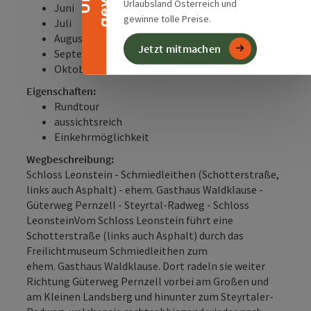
Urlaubsland Österreich und
Juni
gewinne tolle Preise.
Juli
August
Jetzt mitmachen
September
Oktober
Eigenschaften:
Rundtour
aussichtsreich
Einkehrmöglichkeit
Wegbeschreibung:
Schloss Leonstein - Schmiedleithen (Schotterstraße,
links auch Asphalt) - ehem. Gasthaus Waldklause -
Güterweg Pernzell - Steyrtal-Radweg - Schloss
LeonsteinVom Schloss Leonstein führt eine
Schotterstraße (links auch Asphalt) durch das
Freilichtmuseum Schmiedleithen zum
ehem. Gasthaus Waldklause. Dort radeln sie weiter
Richtung Güterweg Pernzell vorbei am Großen und
am Kleinen Landsberg und hinunter zum Steyrtaler-