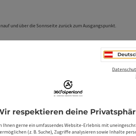
inauf und über die Sonnseite zurück zum Ausgangspunkt.
Deutsc
s Pranzlgraben. Oberhalb des Marterls zweigt der Rundweg
dblick ins Mollner Tal bzw. in das angrenzende Tote Gebirge.
Datenschut
sgangspunkte zurück.
Tipp des Autors:
erung für jede Jahreszeit.
ir respektieren deine Privatsphä
ionen
 Ihnen gerne ein umfassendes Website-Erlebnis mit uneingesch
rmöglichen (z. B. Suche), Zugriffe analysieren sowie Inhalte pers