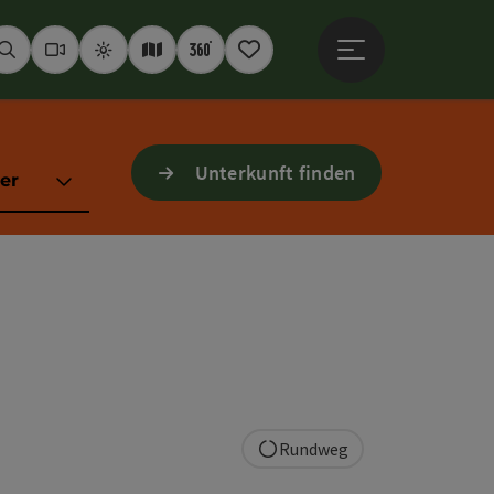
Hauptmenü öffne
Suchen
Webcams
Wetter
Interaktive Karte
360° Panoramen
Merkzettel
Unterkunft finden
er
Rundweg