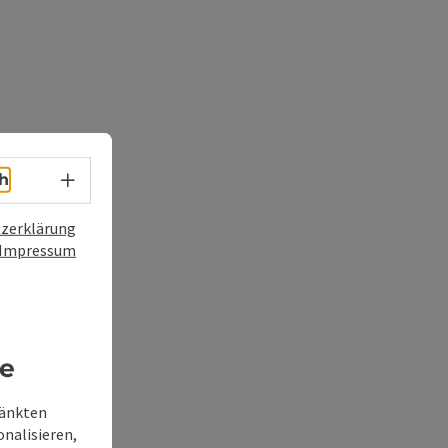
Sprachwahl - Menü öffnen
h
zerklärung
Impressum
re
ränkten
onalisieren,