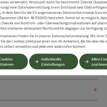
ookies verwenden. Vereinzelt kann für bestimmte Zwecke (Analyse
rung) eine Datenübermittlung in ein Drittland (wie USA) erfolgen (
O), in dem kein für die EU angemessenes Datenschutzniveau bzw. ke
Garantien (iSd Art. 46 DSGVO) bestehen. Somit ist es möglich, da
m Zwecke von Kontroll- oder Überwachungsmaßnahmen auf überm
ifen und keine wirksamen Rechtsmittel dagegen zur Verfügung s
rmationen finden Sie in unserer Datenschutzerklärung. Mit Ihre
Sie die Cookies (inklusive jener von US-Anbieter), die Sie über die 
en selbst verwalten und jederzeit widerrufen können.
 Cookies
Individuelle
Allen Co
tivieren
Einstellungen
zustimm