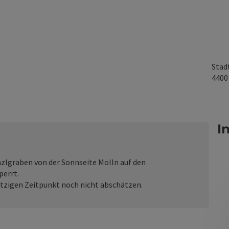
Stad
440
I
zlgraben von der Sonnseite Molln auf den
perrt.
jetzigen Zeitpunkt noch nicht abschätzen.