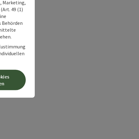
, Marketing,
Art. 49 (1)
ine
ss Behörden
ittelte
tehen.
r Zustimmung
individuellen
okies
en