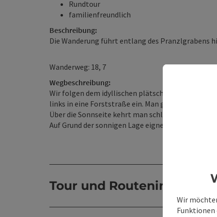
Rundtour
familienfreundlich
Beschreibung:
Die Wanderung führt entlang des Pranzlgrabens h
Wanderweg: 18, 7
Wegbeschreibung:
Wir folgen dem idyllischen plätschernden Lauf de
links in eine Forststraße ein. Man genießt den Run
Über die Sonnseite kehrt man schließlich zum Au
Auf Grund der sonnigen Lage eignet sich diese Wand
W
Tour und Routeninformat
Wir möchten
Funktionen e