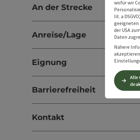
wofür wir C
An der Strecke
Personalisie
lit. a DSGV
geeigneten 
der USA zu
Anreise/Lage
Daten zugre
Nähere Info
akzeptieren 
Einstellung
Eignung
Alle
deak
Barrierefreiheit
Kontakt