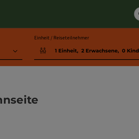
Einheit / Reiseteilnehmer
1
Einheit
,
2
Erwachsene
,
0
Kind
Einheitenanzahl und Personenfelder
nnseite