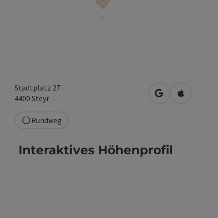
Stadtplatz 27
in Google Maps 
in Apple M
4400
Steyr
Rundweg
Interaktives Höhenprofil