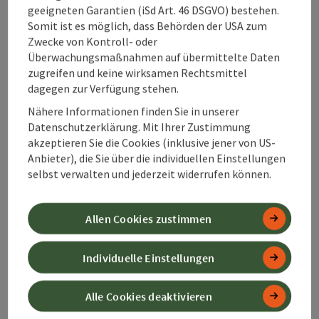
geeigneten Garantien (iSd Art. 46 DSGVO) bestehen.
Barrierefreiheit
Somit ist es möglich, dass Behörden der USA zum
Zwecke von Kontroll- oder
Überwachungsmaßnahmen auf übermittelte Daten
Kontakt
zugreifen und keine wirksamen Rechtsmittel
dagegen zur Verfügung stehen.
Nähere Informationen finden Sie in unserer
Zustimmungserklärung
Datenschutzerklärung. Mit Ihrer Zustimmung
akzeptieren Sie die Cookies (inklusive jener von US-
Anbieter), die Sie über die individuellen Einstellungen
selbst verwalten und jederzeit widerrufen können.
Beitrag merken
Beitrag drucken
Allen Cookies zustimmen
zum Merkzettel
In der Nähe
Individuelle Einstellungen
PDF erstellen
Alle Cookies deaktivieren
powered by
TOURDATA
Änderung vorschlagen