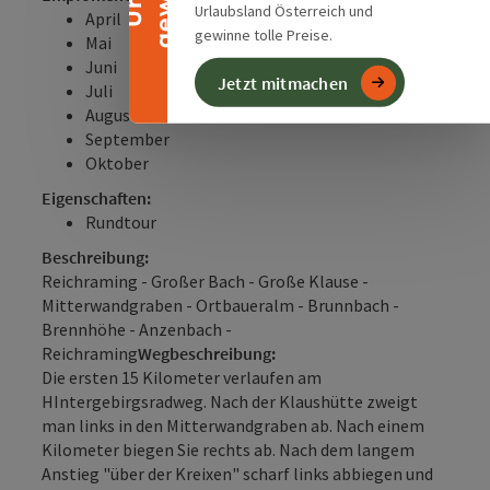
Urlaubsland Österreich und
April
gewinne tolle Preise.
Mai
Juni
Jetzt mitmachen
Juli
August
September
Oktober
Eigenschaften:
Rundtour
Beschreibung:
Reichraming - Großer Bach - Große Klause -
Mitterwandgraben - Ortbaueralm - Brunnbach -
Brennhöhe - Anzenbach -
Reichraming
Wegbeschreibung:
Die ersten 15 Kilometer verlaufen am
HIntergebirgsradweg. Nach der Klaushütte zweigt
man links in den Mitterwandgraben ab. Nach einem
Kilometer biegen Sie rechts ab. Nach dem langem
Anstieg "über der Kreixen" scharf links abbiegen und