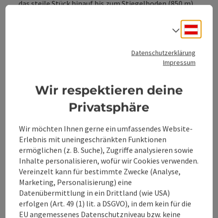
das steile Stück hinauf bis zum Stiegelboden (850 m).
Bei der Ortbaueralm beginnt die Abfahrt nach
Brunnbach. Der Beschilderung folgend geht es rechts,
Deuts
Sprach
links, ...
Beschreibung vollständig anzeigen
Datenschutzerklärung
Impressum
Wir respektieren deine
Privatsphäre
Tour und Routeninformationen
Wir möchten Ihnen gerne ein umfassendes Website-
Erlebnis mit uneingeschränkten Funktionen
An der Strecke
ermöglichen (z. B. Suche), Zugriffe analysieren sowie
Inhalte personalisieren, wofür wir Cookies verwenden.
Vereinzelt kann für bestimmte Zwecke (Analyse,
Anreise/Lage
Marketing, Personalisierung) eine
Datenübermittlung in ein Drittland (wie USA)
erfolgen (Art. 49 (1) lit. a DSGVO), in dem kein für die
Eignung
EU angemessenes Datenschutzniveau bzw. keine