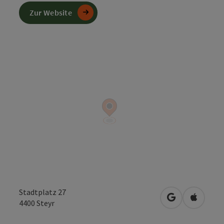
Zur Website
Stadtplatz 27
in Google Map
in Apple
4400
Steyr