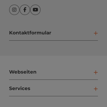
Instagram
Facebook
YouTube
Kontaktformular
Kont
Webseiten
Web
Services
Ser