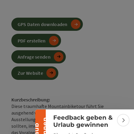
GPS Daten downloaden
PDF erstellen
Anfrage senden
Zur Website
Banner einklappen
Kurzbeschreibung:
Diese traumhafte Mountainbiketour führt Sie
ausgehend von Molln, wo Sie unbedingt die
Feedback geben &
Ausstellung im Nationalparkzentrum besuchen
n
Bann
Urlaub gewinnen
U
r
l
a
u
b
g
e
w
i
n
n
e
sollten, immer entlang der „Krummen Steyrling“ in
das Voralpenland. Möglichkeiten zur Stärkung gibt's