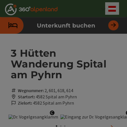
Accesskey
Accesskey
Accesskey
Accesskey
Accesskey
Accesskey
Accesskey
Accesskey
Zum Inhalt
Zur Navigation
Zum Seitenanfang
Zur Kontaktseite
Zur Suche
Zum Impressum
Zu den Hinweisen zur Bedienung der Website
Zur Startseite
[4]
[0]
[7]
[1]
[5]
[3]
[2]
[6]
Deut
Sprach
Unterkunft buchen
3 Hütten
Wanderung Spital
am Pyhrn
Wegnummer:
2, 601, 618, 614
Startort:
4582 Spital am Pyhrn
Zielort:
4582 Spital am Pyhrn
Copyright öffnen
nächste