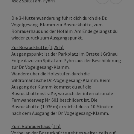
in Google Map
in Apple
4582
Spital am Pyhrn
Die 3-Hüttenwanderung führt dich durch die Dr.
Vogelgesang-Klamm zur Bosruckhütte, zum
Rohrauerhaus und der Hofalm. Am Ende gelangst du
wieder zurück zum Ausgangspunkt.
Zur Bosruckhütte (1,25 h):
Ausgangspunkt ist der Parkplatz im Ortsteil Grünau.
Folge dazu von Spital am Pyhrn aus der Beschilderung
zur Dr. Vogelgesang-Klamm.
Wandere über die Holzstufen durch die
wildromantische Dr.-Vogelgesang-Klamm. Beim
Ausgang der Klamm kommst du auf die
Bosruckhüttenstraße, wo auch der internationale
Fernwanderweg Nr. 601 beschildert ist. Die
Bosruckhütte (1.036m) erreichst du ca. 10 Minuten
nach dem Ausgang der Dr. Vogelgesang-Klamm.
Zum Rohrauerhaus (1 h):
Vorbei an der Bosruckhütte geht es weiter, teils auf