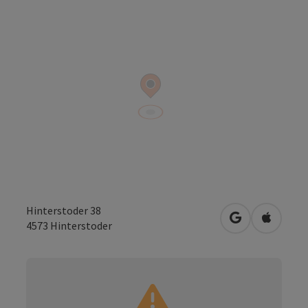
Hinterstoder 38
in Google Map
in Apple
4573
Hinterstoder