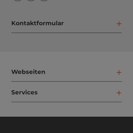
Kontaktformular
Kont
Webseiten
Web
Services
Ser