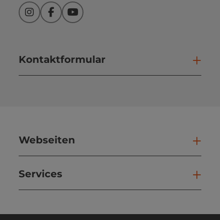
Instagram
Facebook
YouTube
Kontaktformular
Kont
Webseiten
Web
Services
Ser