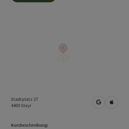
Stadtplatz 27
in Google Map
in Apple
4400
Steyr
Kurzbeschreibung: