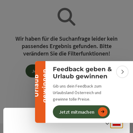
Banner einklappen
Wir haben für die Suchanfrage leider kein
passendes Ergebnis gefunden. Bitte
verändern Sie die Filterfunktionen!
Feedback geben &
Jetzt alle Filter zurücksetzen
n
Bann
Urlaub gewinnen
U
r
l
a
u
b
g
e
w
i
n
n
e
Gib uns dein Feedback zum
Urlaubsland Österreich und
gewinne tolle Preise.
Jetzt mitmachen
Deuts
Sprach