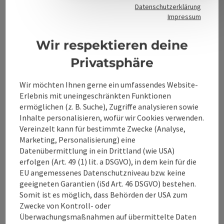
Datenschutzerklärung
Impressum
Kontakt
Wir respektieren deine
Privatsphäre
Alpenland Tourismus GmbH
Wir möchten Ihnen gerne ein umfassendes Website-
Bahnhofstraße 2
Erlebnis mit uneingeschränkten Funktionen
4580 Windischgarsten
ermöglichen (z. B. Suche), Zugriffe analysieren sowie
Inhalte personalisieren, wofür wir Cookies verwenden.
Vereinzelt kann für bestimmte Zwecke (Analyse,
+43 50 360 360 360
Marketing, Personalisierung) eine
Datenübermittlung in ein Drittland (wie USA)
info@360alpenland.com
erfolgen (Art. 49 (1) lit. a DSGVO), in dem kein für die
EU angemessenes Datenschutzniveau bzw. keine
geeigneten Garantien (iSd Art. 46 DSGVO) bestehen.
Somit ist es möglich, dass Behörden der USA zum
Zwecke von Kontroll- oder
Überwachungsmaßnahmen auf übermittelte Daten