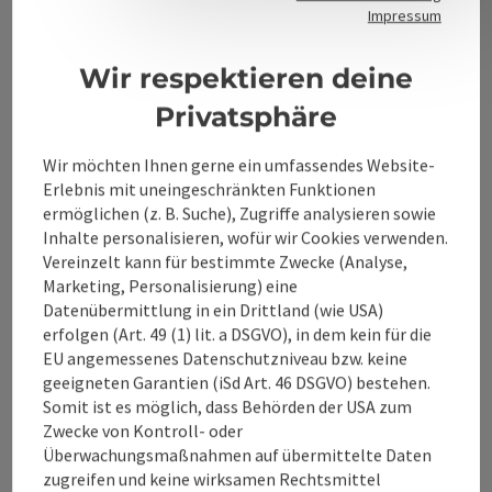
Kontakt
Impressum
Wir respektieren deine
Alpenland Tourismus GmbH
Privatsphäre
Bahnhofstraße 2
Wir möchten Ihnen gerne ein umfassendes Website-
4580 Windischgarsten
Erlebnis mit uneingeschränkten Funktionen
ermöglichen (z. B. Suche), Zugriffe analysieren sowie
Inhalte personalisieren, wofür wir Cookies verwenden.
+43 50 360 360 360
Vereinzelt kann für bestimmte Zwecke (Analyse,
Marketing, Personalisierung) eine
info@360alpenland.com
Datenübermittlung in ein Drittland (wie USA)
erfolgen (Art. 49 (1) lit. a DSGVO), in dem kein für die
EU angemessenes Datenschutzniveau bzw. keine
geeigneten Garantien (iSd Art. 46 DSGVO) bestehen.
Somit ist es möglich, dass Behörden der USA zum
Zwecke von Kontroll- oder
Überwachungsmaßnahmen auf übermittelte Daten
Instagram
Facebook
YouTube
zugreifen und keine wirksamen Rechtsmittel