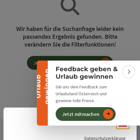
Banner einklappen
Wir haben für die Suchanfrage leider kein
passendes Ergebnis gefunden. Bitte
verändern Sie die Filterfunktionen!
Jetzt alle Filter zurücksetzen
Feedback geben &
n
Bann
Urlaub gewinnen
U
r
l
a
u
b
g
e
w
i
n
n
e
Gib uns dein Feedback zum
Urlaubsland Österreich und
gewinne tolle Preise.
Jetzt mitmachen
Deuts
Sprach
Datenschutzerklärung