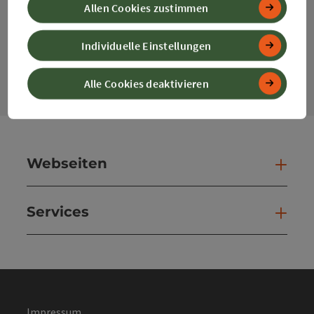
Allen Cookies zustimmen
Individuelle Einstellungen
Kontaktformular
Kont
Alle Cookies deaktivieren
Webseiten
Web
Services
Ser
Impressum