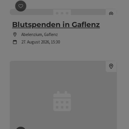
Beitrag merken
: Blutspenden in Gaflenz
Blutspenden in Gaflenz
Location
Abelenzium
, Gaflenz
Nächster Termin
27.
August
2026
,
15:30