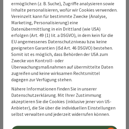
Wir freuen uns auf euch!👨‍👩‍👧‍👦 Der Gaflenzer Kirtag –
ermöglichen (z. B. Suche), Zugriffe analysieren sowie
Kontakt
ein Fest für die ganze Familie!
Inhalte personalisieren, wofür wir Cookies verwenden.
Vereinzelt kann für bestimmte Zwecke (Analyse,
Marketing, Personalisierung) eine
Datenübermittlung in ein Drittland (wie USA)
Alpenland Tourismus GmbH
erfolgen (Art. 49 (1) lit. a DSGVO), in dem kein für die
EU angemessenes Datenschutzniveau bzw. keine
Bahnhofstraße 2
geeigneten Garantien (iSd Art. 46 DSGVO) bestehen.
4580 Windischgarsten
Somit ist es möglich, dass Behörden der USA zum
Zwecke von Kontroll- oder
Überwachungsmaßnahmen auf übermittelte Daten
+43 50 360 360 360
zugreifen und keine wirksamen Rechtsmittel
dagegen zur Verfügung stehen.
info@360alpenland.com
Nähere Informationen finden Sie in unserer
Datenschutzerklärung. Mit Ihrer Zustimmung
akzeptieren Sie die Cookies (inklusive jener von US-
Anbieter), die Sie über die individuellen Einstellungen
selbst verwalten und jederzeit widerrufen können.
Instagram
Facebook
YouTube