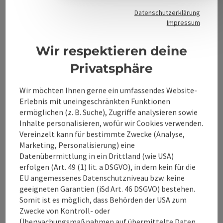
Datenschutzerklärung
Impressum
Kontakt
Wir respektieren deine
Privatsphäre
Alpenland Tourismus GmbH
Wir möchten Ihnen gerne ein umfassendes Website-
Bahnhofstraße 2
Erlebnis mit uneingeschränkten Funktionen
4580 Windischgarsten
ermöglichen (z. B. Suche), Zugriffe analysieren sowie
Inhalte personalisieren, wofür wir Cookies verwenden.
Vereinzelt kann für bestimmte Zwecke (Analyse,
+43 50 360 360 360
Marketing, Personalisierung) eine
Datenübermittlung in ein Drittland (wie USA)
erfolgen (Art. 49 (1) lit. a DSGVO), in dem kein für die
info@360alpenland.com
EU angemessenes Datenschutzniveau bzw. keine
geeigneten Garantien (iSd Art. 46 DSGVO) bestehen.
Somit ist es möglich, dass Behörden der USA zum
Zwecke von Kontroll- oder
Überwachungsmaßnahmen auf übermittelte Daten