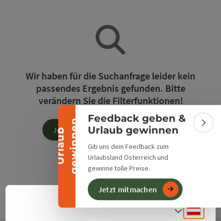
Banner einklappen
Wir haben für die Suchanfrage leider kein
passendes Ergebnis gefunden. Bitte
verändern Sie die Filterfunktionen!
Feedback geben &
n
Bann
Urlaub gewinnen
Jetzt alle Filter zurücksetzen
U
r
l
a
u
b
g
e
w
i
n
n
e
Gib uns dein Feedback zum
Urlaubsland Österreich und
gewinne tolle Preise.
Jetzt mitmachen
Deuts
Sprach