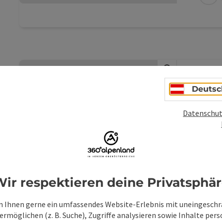
verfüg
Erdgesc
Jahres
Garteng
Haus in
auf die
ausreic
wenige
Bau
Deutsc
Ortsker
Bushalt
Wi
direkt
Datenschut
Unimark
Ba
Verkeh
Herzli
auch ei
Windis
Anfrage
gibt w
Beitrag merken
: Bauer am Berg
Ha
hauseig
ir respektieren deine Privatsphä
ein Vor
es zwis
und Akt
 Ihnen gerne ein umfassendes Website-Erlebnis mit uneingesch
Gratis-
rmöglichen (z. B. Suche), Zugriffe analysieren sowie Inhalte pers