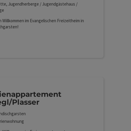
tte, Jugendherberge / Jugendgästehaus /
ge
h Willkommen im Evangelischen Freizeitheim in
chgarsten!
Lan (kostenlos)
ienappartement
gl/Plasser
ndischgarsten
rienwohnung