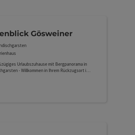
Auswahl verfeinert werden kann. Die Ergebnisse in de
enblick Gösweiner
ndischgarsten
rienhaus
oßzügiges Urlaubszuhause mit Bergpanorama in
chgarsten - Willkommen in Ihrem Rückzugsort im
der Urlaubsregion Pyhrn-Priel. Dieses
ewöhnliche Ferienhaus in Windischgarsten
Lan (kostenlos)
 die Vorzüge einer zentralen Lage mit der
men Ruhe einer privaten Residenz. Auf rund 200
nfläche erwartet Sie ein wahres Raumwunder,
 zu 10 Personen viel Platz für gemeinsame
 und individuelle Entspannung bietet – ideal für
Familien, Freundesgruppen oder kleine Teams.