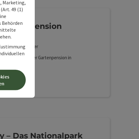
tag!
, Marketing,
Art. 49 (1)
ine
ss Behörden
 Gartenpension
ittelte
tehen.
ndischgarsten
r Zustimmung
nsion, Privatzimmer
individuellen
h Willkommen in der Gartenpension in
chgarsten!
okies
Lan (kostenlos)
Haustiere erlaubt
Sauna
en
ly – Das Nationalpark