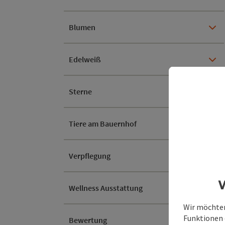
Blumen
Edelweiß
Sterne
Tiere am Bauernhof
Verpflegung
W
Wellness Ausstattung
Wir möchten
Funktionen e
Bewertung