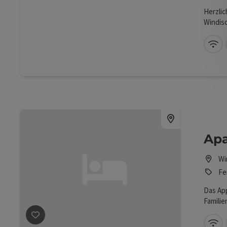
Herzlic
Windis
W-
Ap
Wi
Fe
Das Ap
Familie
zentru
Beitrag merken
: Apartment Warscheneck
Stock i
W-