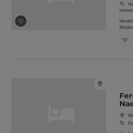
Hü
Herber
Beitrag merken
: Evangelisches Freizeitheim
Herzlic
Windis
W-
Fer
Nae
Wi
Fe