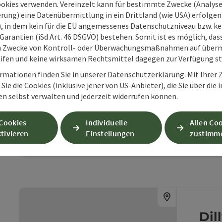
Abreise
ookies verwenden. Vereinzelt kann für bestimmte Zwecke (Analyse
rung) eine Datenübermittlung in ein Drittland (wie USA) erfolgen (
O), in dem kein für die EU angemessenes Datenschutzniveau bzw. ke
Garantien (iSd Art. 46 DSGVO) bestehen. Somit ist es möglich, da
Die
m Zwecke von Kontroll- oder Überwachungsmaßnahmen auf überm
ifen und keine wirksamen Rechtsmittel dagegen zur Verfügung s
Wi
rmationen finden Sie in unserer Datenschutzerklärung. Mit Ihre
Pe
Sie die Cookies (inklusive jener von US-Anbieter), die Sie über die 
Herzlic
en selbst verwalten und jederzeit widerrufen können.
Windis
Beitrag merken
: Die Gartenpension
 Cookies
Individuelle
Allen Co
W-
tivieren
Einstellungen
zustimm
Dil