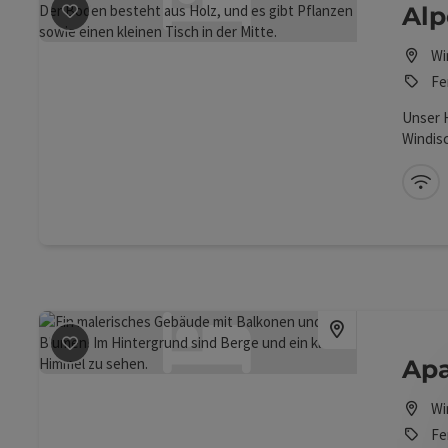
Beitrag merken
: Alpenliebe
Alp
Wi
Fe
Unser H
Windisc
Das Zen
erreic
W-
Oktober
die Pyh
Beitrag merken
: Aparthotel Fürst
Apa
Wi
Fe