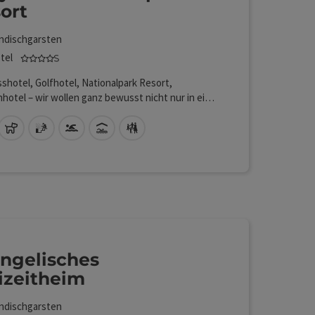
ort
ndischgarsten
4 Sterne Superior - geprüfter und ausgezeichneter Beher
tel
shotel, Golfhotel, Nationalpark Resort,
nhotel – wir wollen ganz bewusst nicht nur in eine
 Schublade passen. Das Dilly ist mehr. Wir alle
uns dafür ein, unseren Gästen eine
Lan (kostenlos)
Haustiere erlaubt
Sauna
Swimmingpool
Hallenbad
Kinderbetreuung
nende, sportliche, vitale und familienfreundliche
 zu schenken. Unser Herz für Familien, das
reiche Wellnessangebot, der hoteleigene
tz und der Nationalpark nebenan helfen uns
ngelisches
izeitheim
ndischgarsten