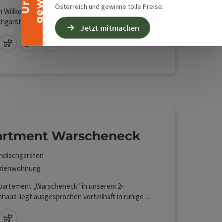
Österreich und gewinne tolle Preise.
h Willkommen im Aparthotel Fürst in
chgarsten!
Jetzt mitmachen
Lan (kostenlos)
Haustiere erlaubt
Sauna
Swimmingpool
artment Warscheneck
ndischgarsten
rienwohnung
partement „Warscheneck“ in unserem 2-
nhaus liegt ausgesprochen vorteilhaft in ruhiger
msnaher Lage in Windischgarsten. Der obere
st privat und wird vom Vermieter bewohnt. So
Lan (kostenlos)
Haustiere erlaubt