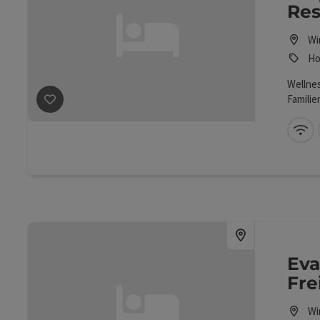
Res
Wi
Ho
Wellnes
Beitrag merken
: Dilly – Das Nationalpark Resort
Familie
einzige
setzen 
W-
entspan
Auszeit
umfang
Golfpla
dabei.
Eva
Fre
Wi