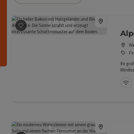
die Liste stehen Filter zur Verfügung mit denen die 
Beitrag merken
: Alpenblick Gösweiner
n
Alp
Wi
Fe
Ihr gr
Windis
Herzen 
außerg
W-
vereint
erholsa
m² Woh
das bis
Stunden
große 