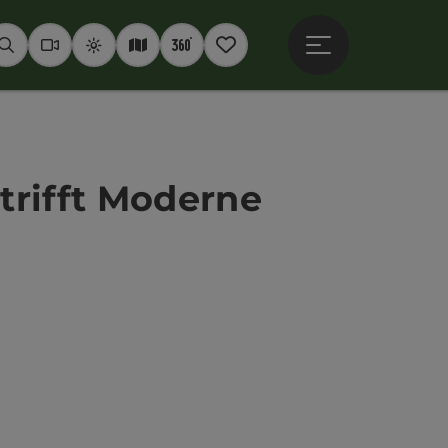
Hauptmenü öffne
Suchen
Webcams
Wetter
Interaktive Karte
360° Panoramen
Merkzettel
trifft Moderne