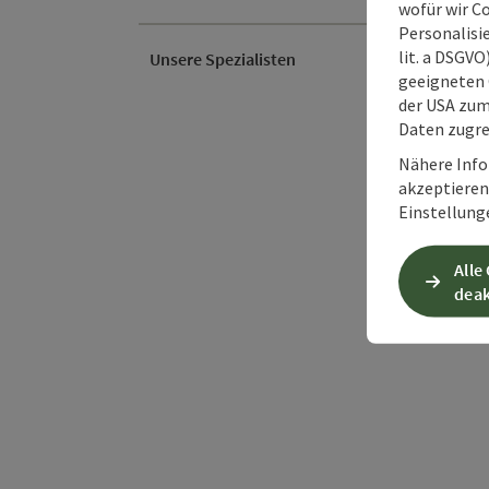
wofür wir C
Personalisie
lit. a DSGV
Unsere Spezialisten
geeigneten 
der USA zu
Daten zugre
Nähere Info
akzeptieren 
Einstellung
Alle
deak