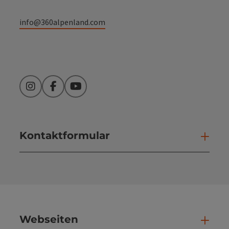
info@360alpenland.com
Instagram
Facebook
YouTube
Kontaktformular
Kont
Webseiten
Web