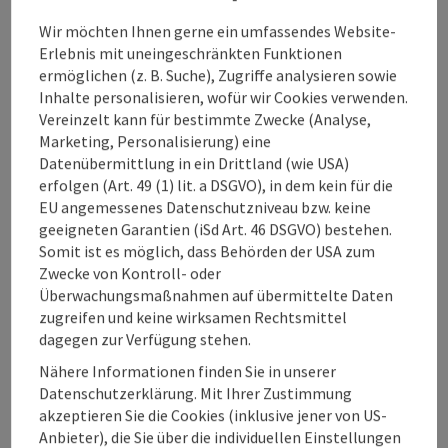
das Leben am Land ermöglichen. Dafür vermieten wir drei
Wir möchten Ihnen gerne ein umfassendes Website-
liebevoll gestaltete Ferienwohnungen – zwei im historischen
Erlebnis mit uneingeschränkten Funktionen
Vierkanthof und eine im gemütlichen Blockhaus, unserem
ermöglichen (z. B. Suche), Zugriffe analysieren sowie
Nebengebäude. Unsere Milchkühe leben im großen Laufstall
Inhalte personalisieren, wofür wir Cookies verwenden.
hinter dem Hof, und im Vierkanter bzw. dem alten
Vereinzelt kann für bestimmte Zwecke (Analyse,
Beitrag merken
: Unterbrandlberg
Stallgebäude finden unsere Kälber, 2 Ponys, 1 Schwein, 7
©
Marketing, Personalisierung) eine
Hennen, 2 Hasen und 3 Katzen ein Zuhause. Bei uns können
Copyri
Datenübermittlung in ein Drittland (wie USA)
Familien das Bauernhofleben mit allen Sinnen erleben und
Unterbrandlberg
erfolgen (Art. 49 (1) lit. a DSGVO), in dem kein für die
gleichzeitig Ruhe, Natur und echte Erholung genießen.
EU angemessenes Datenschutzniveau bzw. keine
Steinbach an der Steyr
geeigneten Garantien (iSd Art. 46 DSGVO) bestehen.
Ferienwohnung
Somit ist es möglich, dass Behörden der USA zum
Zwecke von Kontroll- oder
Die Ferienwohnung befindet sich in einem im 14.
Überwachungsmaßnahmen auf übermittelte Daten
Jahrhundert erbauten ehemaligen Bauernhof, welcher in
zugreifen und keine wirksamen Rechtsmittel
seiner bewegten Geschichte immer wieder modernisiert und
dagegen zur Verfügung stehen.
umgebaut wurde. Heute befindet sich im Unterbrandlberg
W-Lan (kostenlos)
Swimmingpool
keine Landwirtschaft mehr. Der traditionell
Nähere Informationen finden Sie in unserer
oberösterreichische Vierkanthof liegt in vollständiger
Datenschutzerklärung. Mit Ihrer Zustimmung
Alleinlage inmitten grüner Wiesen und Weiden. Bei klarem
akzeptieren Sie die Cookies (inklusive jener von US-
Wetter reicht der Fernblick bis weit ins Mühlviertel hinauf.
Anbieter), die Sie über die individuellen Einstellungen