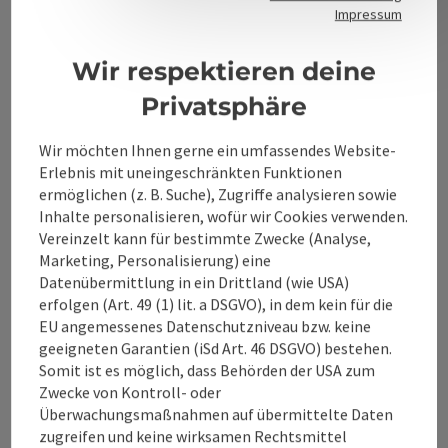
Kontakt
Impressum
Wir respektieren deine
Alpenland Tourismus GmbH
Privatsphäre
Bahnhofstraße 2
Wir möchten Ihnen gerne ein umfassendes Website-
4580 Windischgarsten
Erlebnis mit uneingeschränkten Funktionen
ermöglichen (z. B. Suche), Zugriffe analysieren sowie
Inhalte personalisieren, wofür wir Cookies verwenden.
+43 50 360 360 360
Vereinzelt kann für bestimmte Zwecke (Analyse,
Marketing, Personalisierung) eine
info@360alpenland.com
Datenübermittlung in ein Drittland (wie USA)
erfolgen (Art. 49 (1) lit. a DSGVO), in dem kein für die
EU angemessenes Datenschutzniveau bzw. keine
geeigneten Garantien (iSd Art. 46 DSGVO) bestehen.
Somit ist es möglich, dass Behörden der USA zum
Zwecke von Kontroll- oder
Überwachungsmaßnahmen auf übermittelte Daten
Instagram
Facebook
YouTube
zugreifen und keine wirksamen Rechtsmittel