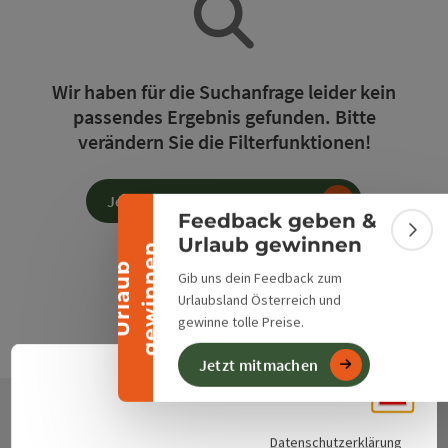
Banner einklappen
Wir haben für die Suchanfrage leider kein
passendes Ergebnis gefunden. Bitte
verändern Sie die Filterfunktionen!
Jetzt alle Filter zurücksetzen
Feedback geben &
Bann
Urlaub gewinnen
n
U
r
l
a
u
b
g
e
w
i
n
n
e
Gib uns dein Feedback zum
Urlaubsland Österreich und
gewinne tolle Preise.
Jetzt mitmachen
Deuts
Sprach
Datenschutzerklärung