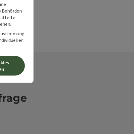
ine
ss Behörden
ittelte
tehen.
r Zustimmung
individuellen
okies
en
frage