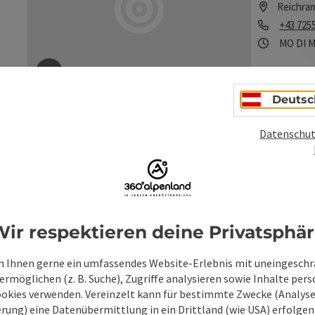
Reichra
Telefon
+43 725
Öffnung
Mon
D
MO
DI
M
Beitrag merken
: E-Ladestation Küchenstudio - Reichr
Copyright öff
Deutsc
Datenschut
Schne
Natio
Ennst
Schneeschuhw
tiefen, stau
ir respektieren deine Privatsphä
Firnauflage u
Reichra
der National
Telefon
+43 725
 Ihnen gerne ein umfassendes Website-Erlebnis mit uneingesch
Landschaften,
begeben Sie 
rmöglichen (z. B. Suche), Zugriffe analysieren sowie Inhalte pers
Öffnung
Mon
D
MO
DI
M
Beitrag merken
: Schnees
ookies verwenden. Vereinzelt kann für bestimmte Zwecke (Analyse
Copyright öff
rung) eine Datenübermittlung in ein Drittland (wie USA) erfolgen (