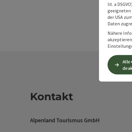
lit. a DSGV
geeigneten 
der USA zu
Daten zugre
Nähere Info
akzeptieren 
Einstellung
Alle
deak
Kontakt
Alpenland Tourismus GmbH