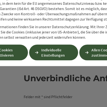
O), in dem kein für die EU angemessenes Datenschutzniveau bzw. ke
Garantien (iSd Art. 46 DSGVO) bestehen. Somit ist es möglich, da
m Zwecke von Kontroll- oder Überwachungsmaßnahmen auf überm
ifen und keine wirksamen Rechtsmittel dagegen zur Verfügung s
rmationen finden Sie in unserer Datenschutzerklärung. Mit Ihre
Sie die Cookies (inklusive jener von US-Anbieter), die Sie über die 
en selbst verwalten und jederzeit widerrufen können.
 Cookies
Individuelle
Allen Co
tivieren
Einstellungen
zustimm
Unverbindliche An
Felder mit
*
sind Pflichtfelder