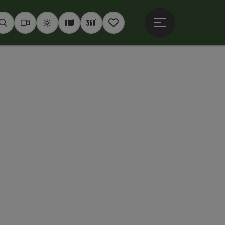
Hauptmenü öffne
Suchen
Webcams
Wetter
Interaktive Karte
360° Panoramen
Merkzettel