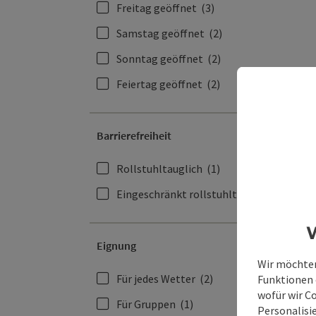
Freitag geöffnet
(3)
Samstag geöffnet
(2)
Sonntag geöffnet
(2)
Feiertag geöffnet
(2)
Barrierefreiheit
Rollstuhltauglich
(1)
Eingeschränkt rollstuhltauglich
(1)
W
Eignung
Wir möchten
Für jedes Wetter
(2)
Funktionen e
wofür wir C
Für Gruppen
(1)
Personalisie