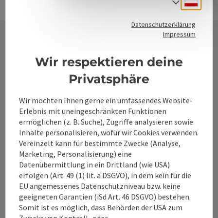
Sprach
Datenschutzerklärung
Impressum
Kontakt
Wir respektieren deine
Privatsphäre
Alpenland Tourismus GmbH
Wir möchten Ihnen gerne ein umfassendes Website-
Erlebnis mit uneingeschränkten Funktionen
ermöglichen (z. B. Suche), Zugriffe analysieren sowie
Bahnhofstraße 2
Inhalte personalisieren, wofür wir Cookies verwenden.
4580 Windischgarsten
Vereinzelt kann für bestimmte Zwecke (Analyse,
Marketing, Personalisierung) eine
+43 50 360 360 360
Datenübermittlung in ein Drittland (wie USA)
erfolgen (Art. 49 (1) lit. a DSGVO), in dem kein für die
EU angemessenes Datenschutzniveau bzw. keine
info@360alpenland.com
geeigneten Garantien (iSd Art. 46 DSGVO) bestehen.
Somit ist es möglich, dass Behörden der USA zum
Zwecke von Kontroll- oder