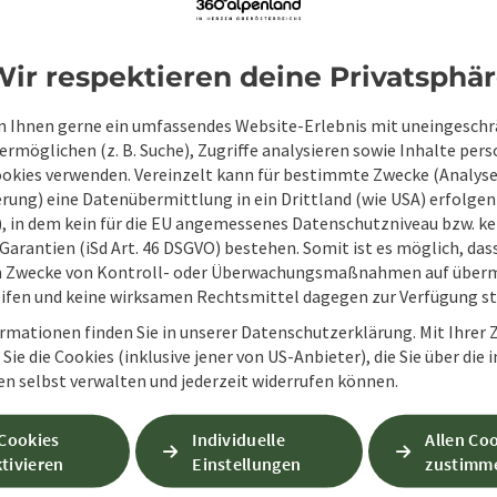
Zum Schutz vor Spam wird Google reCAPTCHA
personenbezogene Daten (z. B. die IP-Adresse
ir respektieren deine Privatsphä
Absenden des Formulars werden die dafür erfor
ist eine Kontaktaufnahme jederzeit per E-Ma
 Ihnen gerne ein umfassendes Website-Erlebnis mit uneingesch
rmöglichen (z. B. Suche), Zugriffe analysieren sowie Inhalte pers
Wenn Sie per Formular auf der Website oder per E
ookies verwenden. Vereinzelt kann für bestimmte Zwecke (Analyse
Ihre angegebenen Daten zwecks Bearbeitung der An
rung) eine Datenübermittlung in ein Drittland (wie USA) erfolgen (
Anschlussfragen sechs Monate bei uns gespeichert.
O), in dem kein für die EU angemessenes Datenschutzniveau bzw. ke
Einwilligung weiter.
Garantien (iSd Art. 46 DSGVO) bestehen. Somit ist es möglich, da
zur Datenschutzerklärung
m Zwecke von Kontroll- oder Überwachungsmaßnahmen auf überm
ifen und keine wirksamen Rechtsmittel dagegen zur Verfügung s
Senden
rmationen finden Sie in unserer Datenschutzerklärung. Mit Ihre
Sie die Cookies (inklusive jener von US-Anbieter), die Sie über die 
en selbst verwalten und jederzeit widerrufen können.
 Cookies
Individuelle
Allen Co
tivieren
Einstellungen
zustimm