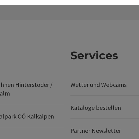
Services
hnen Hinterstoder /
Wetter und Webcams
ralm
Kataloge bestellen
alpark OÖ Kalkalpen
Partner Newsletter