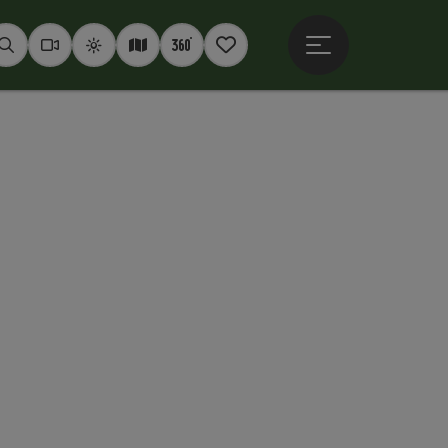
Hauptmenü öffne
Suchen
Webcams
Wetter
Interaktive Karte
360° Panoramen
Merkzettel