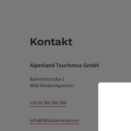
Kontakt
Alpenland Tourismus GmbH
Bahnhofstraße 2
4580 Windischgarsten
+43 50 360 360 360
info@360alpenland.com