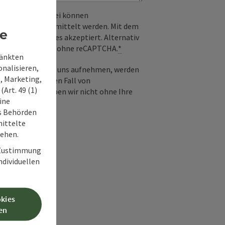
 verwendet. Dabei können
) an Google übermittelt werden. Mit dem
re
derlichen Cookies akzeptiert. Alternativ
il möglich – ganz ohne reCAPTCHA.
*
ränkten
onalisieren,
-Mail Kontakt mit uns aufnehmen, werden
, Marketing,
frage und für den Fall von
Art. 49 (1)
 Diese Daten geben wir nicht ohne Ihre
ine
ss Behörden
ittelte
tehen.
r Zustimmung
individuellen
okies
en