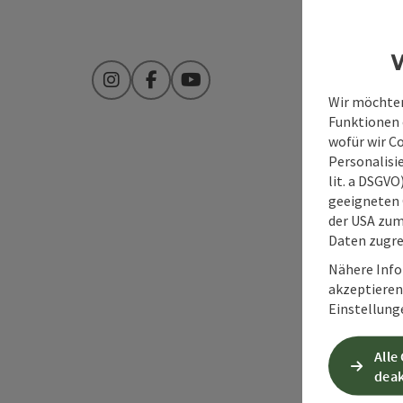
W
Instagram
Facebook
YouTube
Wir möchten
Funktionen e
wofür wir C
Personalisie
lit. a DSGV
geeigneten 
der USA zu
Daten zugre
Nähere Info
akzeptieren 
Einstellung
Alle
deak