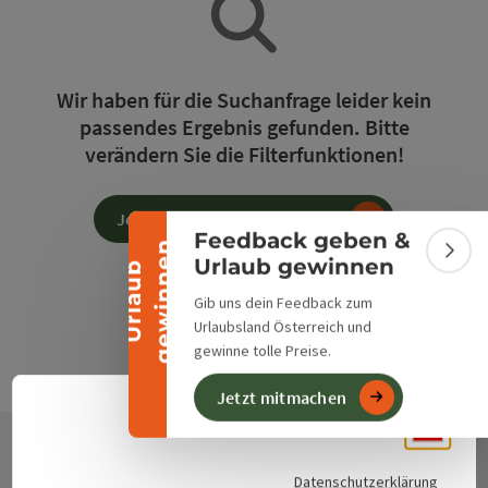
Banner einklappen
Wir haben für die Suchanfrage leider kein
passendes Ergebnis gefunden. Bitte
verändern Sie die Filterfunktionen!
Jetzt alle Filter zurücksetzen
Feedback geben &
n
Bann
Urlaub gewinnen
U
r
l
a
u
b
g
e
w
i
n
n
e
Gib uns dein Feedback zum
Urlaubsland Österreich und
gewinne tolle Preise.
Jetzt mitmachen
Deuts
Sprach
Datenschutzerklärung