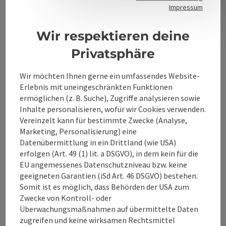
Kontakt
Impressum
Wir respektieren deine
Alpenland Tourismus GmbH
Privatsphäre
Bahnhofstraße 2
Wir möchten Ihnen gerne ein umfassendes Website-
4580 Windischgarsten
Erlebnis mit uneingeschränkten Funktionen
ermöglichen (z. B. Suche), Zugriffe analysieren sowie
Inhalte personalisieren, wofür wir Cookies verwenden.
+43 50 360 360 360
Vereinzelt kann für bestimmte Zwecke (Analyse,
Marketing, Personalisierung) eine
info@360alpenland.com
Datenübermittlung in ein Drittland (wie USA)
erfolgen (Art. 49 (1) lit. a DSGVO), in dem kein für die
EU angemessenes Datenschutzniveau bzw. keine
geeigneten Garantien (iSd Art. 46 DSGVO) bestehen.
Somit ist es möglich, dass Behörden der USA zum
Zwecke von Kontroll- oder
Überwachungsmaßnahmen auf übermittelte Daten
Instagram
Facebook
YouTube
zugreifen und keine wirksamen Rechtsmittel