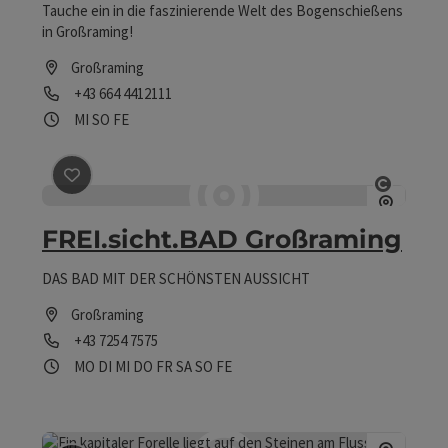
Tauche ein in die faszinierende Welt des Bogenschießens
in Großraming!
Großraming
Telefon
+43 664 4412111
Öffnungszeiten
Mittwoch geöffnet
Sonntag geöffnet
Feiertag geöffnet
MI
SO
FE
Beitrag merken
: FREI.sicht.BAD Großraming
Copyrig
FREI.sicht.BAD Großraming
DAS BAD MIT DER SCHÖNSTEN AUSSICHT
Großraming
Telefon
+43 7254 7575
Öffnungszeiten
Montag geöffnet
Dienstag geöffnet
Mittwoch geöffnet
Donnerstag geöffnet
Freitag geöffnet
Samstag geöffnet
Sonntag geöffnet
Feiertag geöffnet
MO
DI
MI
DO
FR
SA
SO
FE