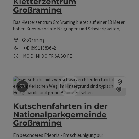
Kletterzentrum
Großraming
Das Kletterzentrum Großraming bietet auf einer 13 Meter
hohen Kunstwand alle Neigungen und Schwierigkeiten,
die sowohl dem Anfänger als auch Könner alles bietet.
Großraming
Telefon
+43 699 11383642
Öffnungszeiten
Montag geöffnet
Dienstag geöffnet
Mittwoch geöffnet
Donnerstag geöffnet
Freitag geöffnet
Samstag geöffnet
Sonntag geöffnet
Feiertag geöffnet
MO
DI
MI
DO
FR
SA
SO
FE
Beitrag merken
: Kutschenfahrten in der Nationalpar
Copyrig
Kutschenfahrten in der
Nationalparkgemeinde
Großraming
Ein besonderes Erlebnis - Entschleunigung pur