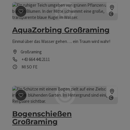
Beitrag merken
: AquaZorbing Großraming
Copyrig
AquaZorbing Großraming
Einmal über das Wasser gehen…. ein Traum wird wahr!
Großraming
Telefon
+43 664 4412111
Öffnungszeiten
Mittwoch geöffnet
Sonntag geöffnet
Feiertag geöffnet
MI
SO
FE
Beitrag merken
: Bogenschießen Großraming
Copyrig
Bogenschießen
Großraming