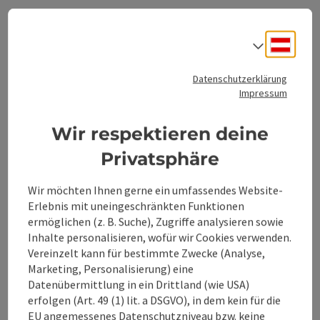
Großraming
Telefon
+43 0650 8838088
Deuts
Sprach
Öffnungszeiten
Montag geöffnet
Dienstag geöffnet
Mittwoch geöffnet
Donnerstag geöffnet
Freitag geöffnet
Samstag geöffnet
Sonntag geöffnet
Feiertag geöffnet
MO
DI
MI
DO
FR
SA
SO
FE
Datenschutzerklärung
Impressum
Wir respektieren deine
Beitrag merken
: Motorik-Fun-Park Großraming
Copyrig
Privatsphäre
Motorik-Fun-Park
Großraming
Wir möchten Ihnen gerne ein umfassendes Website-
Erlebnis mit uneingeschränkten Funktionen
Der Motorik-Fun-Park ist ein Bewegungsangebot für alle
ermöglichen (z. B. Suche), Zugriffe analysieren sowie
Generationen. Basierend auf den Erkenntnissen der
Inhalte personalisieren, wofür wir Cookies verwenden.
allgemeinen Bewegungs- und Trainingslehre werden an
Vereinzelt kann für bestimmte Zwecke (Analyse,
Großraming
den 18 Stationen mit ca. 50 Einzelgeräten alle Bereiche der
Marketing, Personalisierung) eine
Telefon
+43 7254 7575
Motorik (Koordination, Kraft, Schnelligkeit, Ausdauer und
Datenübermittlung in ein Drittland (wie USA)
Beweglichkeit) trainiert.
Öffnungszeiten
Montag geöffnet
Dienstag geöffnet
Mittwoch geöffnet
Donnerstag geöffnet
Freitag geöffnet
Samstag geöffnet
Sonntag geöffnet
Feiertag geöffnet
MO
DI
MI
DO
FR
SA
SO
FE
erfolgen (Art. 49 (1) lit. a DSGVO), in dem kein für die
EU angemessenes Datenschutzniveau bzw. keine