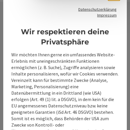
Datenschutzerklärung
Impressum
Kontakt
Wir respektieren deine
Privatsphäre
Alpenland Tourismus GmbH
Wir möchten Ihnen gerne ein umfassendes Website-
Erlebnis mit uneingeschränkten Funktionen
Bahnhofstraße 2
ermöglichen (z. B. Suche), Zugriffe analysieren sowie
4580 Windischgarsten
Inhalte personalisieren, wofür wir Cookies verwenden.
Vereinzelt kann für bestimmte Zwecke (Analyse,
+43 50 360 360 360
Marketing, Personalisierung) eine
Datenübermittlung in ein Drittland (wie USA)
erfolgen (Art. 49 (1) lit. a DSGVO), in dem kein für die
info@360alpenland.com
EU angemessenes Datenschutzniveau bzw. keine
geeigneten Garantien (iSd Art. 46 DSGVO) bestehen.
Somit ist es möglich, dass Behörden der USA zum
Zwecke von Kontroll- oder