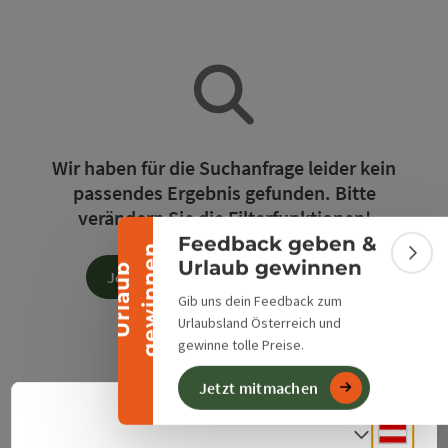
Banner einklappen
Wir haben für die Suchanfrage leider kein
passendes Ergebnis gefunden. Bitte
verändern Sie die Filterfunktionen!
Feedback geben &
n
Bann
Urlaub gewinnen
U
r
l
a
u
b
g
e
w
i
n
n
e
Jetzt alle Filter zurücksetzen
Gib uns dein Feedback zum
Urlaubsland Österreich und
gewinne tolle Preise.
Jetzt mitmachen
Deuts
Sprach