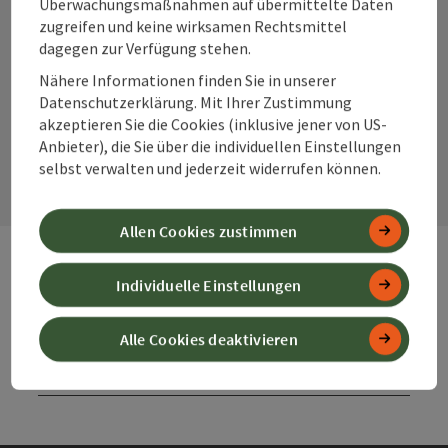
Überwachungsmaßnahmen auf übermittelte Daten
zugreifen und keine wirksamen Rechtsmittel
Instagram
Facebook
YouTube
dagegen zur Verfügung stehen.
Nähere Informationen finden Sie in unserer
Datenschutzerklärung. Mit Ihrer Zustimmung
akzeptieren Sie die Cookies (inklusive jener von US-
Kontaktformular
Anbieter), die Sie über die individuellen Einstellungen
Kont
selbst verwalten und jederzeit widerrufen können.
Allen Cookies zustimmen
Individuelle Einstellungen
Webseiten
Web
Alle Cookies deaktivieren
Services
Ser