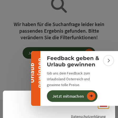
Banner einklappen
Wir haben für die Suchanfrage leider kein
passendes Ergebnis gefunden. Bitte
verändern Sie die Filterfunktionen!
Jetzt alle Filter zurücksetzen
Feedback geben &
n
Bann
Urlaub gewinnen
U
r
l
a
u
b
g
e
w
i
n
n
e
Gib uns dein Feedback zum
Urlaubsland Österreich und
gewinne tolle Preise.
Jetzt mitmachen
Deuts
Sprach
Datenschutzerklärung