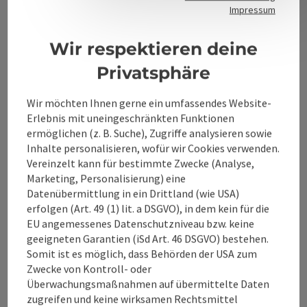
Kontakt
Impressum
Wir respektieren deine
Alpenland Tourismus GmbH
Privatsphäre
Bahnhofstraße 2
Wir möchten Ihnen gerne ein umfassendes Website-
4580 Windischgarsten
Erlebnis mit uneingeschränkten Funktionen
ermöglichen (z. B. Suche), Zugriffe analysieren sowie
Inhalte personalisieren, wofür wir Cookies verwenden.
+43 50 360 360 360
Vereinzelt kann für bestimmte Zwecke (Analyse,
Marketing, Personalisierung) eine
info@360alpenland.com
Datenübermittlung in ein Drittland (wie USA)
erfolgen (Art. 49 (1) lit. a DSGVO), in dem kein für die
EU angemessenes Datenschutzniveau bzw. keine
geeigneten Garantien (iSd Art. 46 DSGVO) bestehen.
Somit ist es möglich, dass Behörden der USA zum
Zwecke von Kontroll- oder
Überwachungsmaßnahmen auf übermittelte Daten
Instagram
Facebook
YouTube
zugreifen und keine wirksamen Rechtsmittel