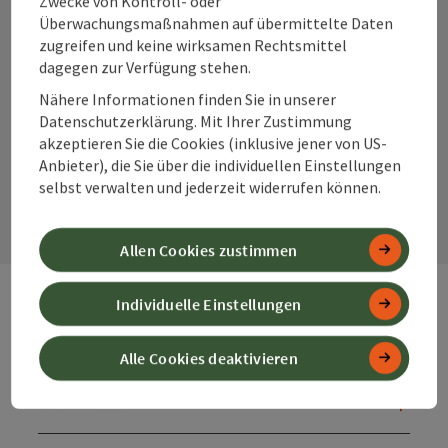
Zwecke von Kontroll- oder
Überwachungsmaßnahmen auf übermittelte Daten
zugreifen und keine wirksamen Rechtsmittel
dagegen zur Verfügung stehen.
Instagram
Facebook
YouTube
Nähere Informationen finden Sie in unserer
Datenschutzerklärung. Mit Ihrer Zustimmung
akzeptieren Sie die Cookies (inklusive jener von US-
Anbieter), die Sie über die individuellen Einstellungen
Kontaktformular
selbst verwalten und jederzeit widerrufen können.
Kont
Allen Cookies zustimmen
Individuelle Einstellungen
Webseiten
Web
Alle Cookies deaktivieren
Services
Ser