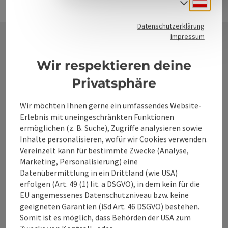
Deuts
Sprach
Datenschutzerklärung
Impressum
Kontakt
Wir respektieren deine
Privatsphäre
Alpenland Tourismus GmbH
Wir möchten Ihnen gerne ein umfassendes Website-
Erlebnis mit uneingeschränkten Funktionen
ermöglichen (z. B. Suche), Zugriffe analysieren sowie
Bahnhofstraße 2
Inhalte personalisieren, wofür wir Cookies verwenden.
4580 Windischgarsten
Vereinzelt kann für bestimmte Zwecke (Analyse,
Marketing, Personalisierung) eine
+43 50 360 360 360
Datenübermittlung in ein Drittland (wie USA)
erfolgen (Art. 49 (1) lit. a DSGVO), in dem kein für die
EU angemessenes Datenschutzniveau bzw. keine
info@360alpenland.com
geeigneten Garantien (iSd Art. 46 DSGVO) bestehen.
Somit ist es möglich, dass Behörden der USA zum