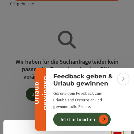
0
Ergebnisse
Banner einklappen
Wir haben für die Suchanfrage leider kein
passendes Ergebnis gefunden. Bitte
verändern Sie die Filterfunktionen!
Feedback geben &
n
Bann
Urlaub gewinnen
U
r
l
a
u
b
g
e
w
i
n
n
e
Gib uns dein Feedback zum
Jetzt alle Filter zurücksetzen
Urlaubsland Österreich und
gewinne tolle Preise.
Jetzt mitmachen