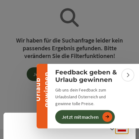
Banner einklappen
Wir haben für die Suchanfrage leider kein
passendes Ergebnis gefunden. Bitte
verändern Sie die Filterfunktionen!
Feedback geben &
Jetzt alle Filter zurücksetzen
n
Bann
Urlaub gewinnen
U
r
l
a
u
b
g
e
w
i
n
n
e
Gib uns dein Feedback zum
Urlaubsland Österreich und
gewinne tolle Preise.
Jetzt mitmachen
Deuts
Sprach