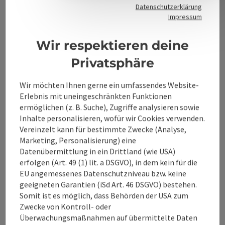
Datenschutzerklärung
Impressum
Kontakt
Wir respektieren deine
Privatsphäre
Alpenland Tourismus GmbH
Wir möchten Ihnen gerne ein umfassendes Website-
Bahnhofstraße 2
Erlebnis mit uneingeschränkten Funktionen
4580 Windischgarsten
ermöglichen (z. B. Suche), Zugriffe analysieren sowie
Inhalte personalisieren, wofür wir Cookies verwenden.
Vereinzelt kann für bestimmte Zwecke (Analyse,
+43 50 360 360 360
Marketing, Personalisierung) eine
Datenübermittlung in ein Drittland (wie USA)
info@360alpenland.com
erfolgen (Art. 49 (1) lit. a DSGVO), in dem kein für die
EU angemessenes Datenschutzniveau bzw. keine
geeigneten Garantien (iSd Art. 46 DSGVO) bestehen.
Somit ist es möglich, dass Behörden der USA zum
Zwecke von Kontroll- oder
Überwachungsmaßnahmen auf übermittelte Daten