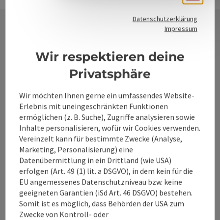
Datenschutzerklärung
Impressum
Kontakt
Wir respektieren deine
Privatsphäre
Alpenland Tourismus GmbH
Wir möchten Ihnen gerne ein umfassendes Website-
Erlebnis mit uneingeschränkten Funktionen
Bahnhofstraße 2
ermöglichen (z. B. Suche), Zugriffe analysieren sowie
4580 Windischgarsten
Inhalte personalisieren, wofür wir Cookies verwenden.
Vereinzelt kann für bestimmte Zwecke (Analyse,
Marketing, Personalisierung) eine
+43 50 360 360 360
Datenübermittlung in ein Drittland (wie USA)
erfolgen (Art. 49 (1) lit. a DSGVO), in dem kein für die
info@360alpenland.com
EU angemessenes Datenschutzniveau bzw. keine
geeigneten Garantien (iSd Art. 46 DSGVO) bestehen.
Somit ist es möglich, dass Behörden der USA zum
Zwecke von Kontroll- oder