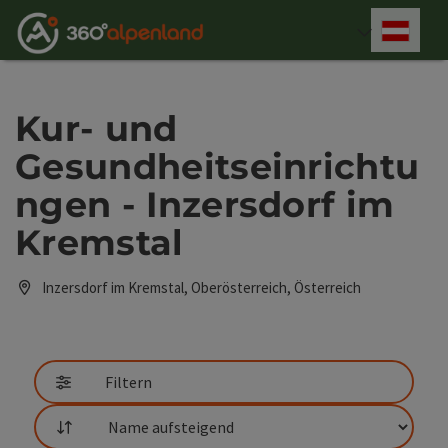
Accesskey
Accesskey
Accesskey
Accesskey
Accesskey
Accesskey
Accesskey
Accesskey
Zum Inhalt
Zur Navigation
Zum Seitenanfang
Zur Kontaktseite
Zur Suche
Zum Impressum
Zu den Hinweisen zur Bedienung der Website
Zur Startseite
[4]
[0]
[7]
[1]
[5]
[3]
[2]
[6]
Deut
Sprach
Kur- und
Gesundheitseinrichtu
ngen - Inzersdorf im
Kremstal
Inzersdorf im Kremstal, Oberösterreich, Österreich
Filtern
Sortierung