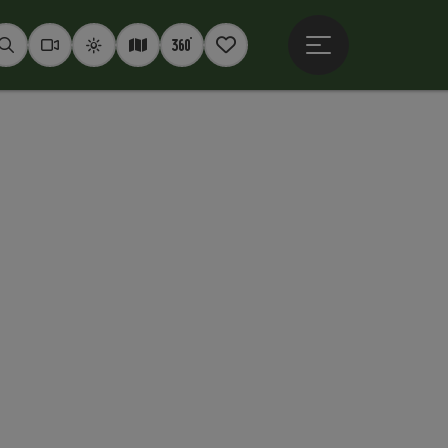
Hauptmenü öffne
Suchen
Webcams
Wetter
Interaktive Karte
360° Panoramen
Merkzettel