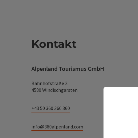
Kontakt
Alpenland Tourismus GmbH
Bahnhofstraße 2
4580 Windischgarsten
+43 50 360 360 360
info@360alpenland.com