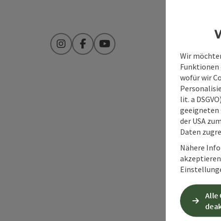
W
Instagram
Facebook
YouTube
Wir möchten
Funktionen e
wofür wir C
Personalisie
lit. a DSGV
geeigneten 
der USA zu
Daten zugre
Nähere Info
akzeptieren 
Einstellung
Alle
deak