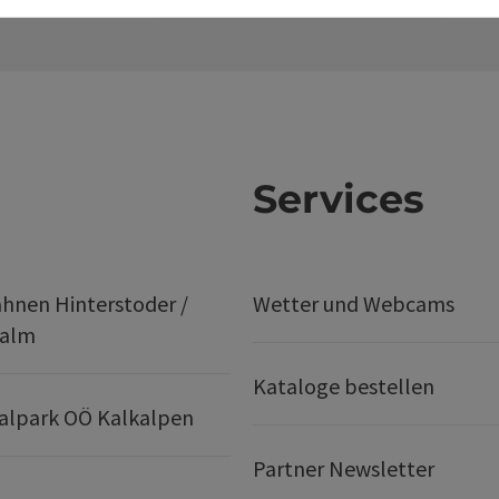
Services
hnen Hinterstoder /
Wetter und Webcams
ralm
Kataloge bestellen
alpark OÖ Kalkalpen
Partner Newsletter