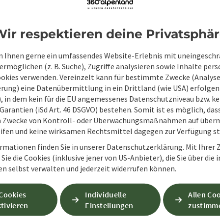
Zum Schutz vor Spam wird Google reCAPTCHA
personenbezogene Daten (z. B. die IP-Adresse
ir respektieren deine Privatsphä
Absenden des Formulars werden die dafür erfor
ist eine Kontaktaufnahme jederzeit per E-Ma
 Ihnen gerne ein umfassendes Website-Erlebnis mit uneingesch
rmöglichen (z. B. Suche), Zugriffe analysieren sowie Inhalte pers
Wenn Sie per Formular auf der Website oder per E
ookies verwenden. Vereinzelt kann für bestimmte Zwecke (Analyse
Ihre angegebenen Daten zwecks Bearbeitung der An
rung) eine Datenübermittlung in ein Drittland (wie USA) erfolgen (
Anschlussfragen sechs Monate bei uns gespeichert.
O), in dem kein für die EU angemessenes Datenschutzniveau bzw. ke
Einwilligung weiter.
Garantien (iSd Art. 46 DSGVO) bestehen. Somit ist es möglich, da
zur Datenschutzerklärung
m Zwecke von Kontroll- oder Überwachungsmaßnahmen auf überm
ifen und keine wirksamen Rechtsmittel dagegen zur Verfügung s
Senden
rmationen finden Sie in unserer Datenschutzerklärung. Mit Ihre
Sie die Cookies (inklusive jener von US-Anbieter), die Sie über die 
en selbst verwalten und jederzeit widerrufen können.
 Cookies
Individuelle
Allen Co
tivieren
Einstellungen
zustimm