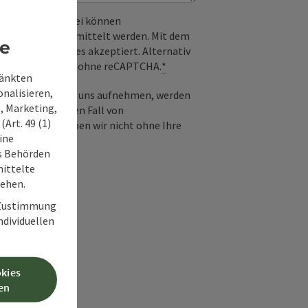
 verwendet. Dabei können
) an Google übermittelt werden. Mit dem
re
derlichen Cookies akzeptiert. Alternativ
il möglich – ganz ohne reCAPTCHA.
*
ränkten
onalisieren,
-Mail Kontakt mit uns aufnehmen, werden
, Marketing,
frage und für den Fall von
Art. 49 (1)
 Diese Daten geben wir nicht ohne Ihre
ine
ss Behörden
ittelte
tehen.
r Zustimmung
individuellen
okies
en