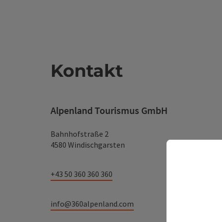
Kontakt
Alpenland Tourismus GmbH
Bahnhofstraße 2
4580 Windischgarsten
+43 50 360 360 360
info@360alpenland.com