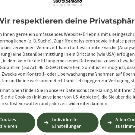
Zum Schutz vor Spam wird Google reCAPTCHA
personenbezogene Daten (z. B. die IP-Adresse
ir respektieren deine Privatsphä
Absenden des Formulars werden die dafür erfor
ist eine Kontaktaufnahme jederzeit per E-Ma
 Ihnen gerne ein umfassendes Website-Erlebnis mit uneingesch
rmöglichen (z. B. Suche), Zugriffe analysieren sowie Inhalte pers
Wenn Sie per Formular auf der Website oder per E
ookies verwenden. Vereinzelt kann für bestimmte Zwecke (Analyse
Ihre angegebenen Daten zwecks Bearbeitung der An
rung) eine Datenübermittlung in ein Drittland (wie USA) erfolgen (
Anschlussfragen sechs Monate bei uns gespeichert.
O), in dem kein für die EU angemessenes Datenschutzniveau bzw. ke
Einwilligung weiter.
Garantien (iSd Art. 46 DSGVO) bestehen. Somit ist es möglich, da
zur Datenschutzerklärung
m Zwecke von Kontroll- oder Überwachungsmaßnahmen auf überm
ifen und keine wirksamen Rechtsmittel dagegen zur Verfügung s
Senden
rmationen finden Sie in unserer Datenschutzerklärung. Mit Ihre
Sie die Cookies (inklusive jener von US-Anbieter), die Sie über die 
en selbst verwalten und jederzeit widerrufen können.
 Cookies
Individuelle
Allen Co
tivieren
Einstellungen
zustimm