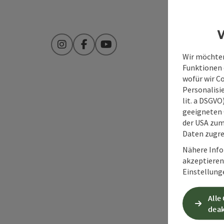
W
Instagram
Facebook
YouTube
Wir möchten
Funktionen e
wofür wir C
Personalisie
lit. a DSGV
geeigneten 
der USA zu
Daten zugre
Nähere Info
akzeptieren 
Einstellung
Alle
deak