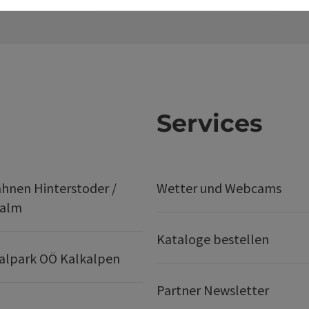
Services
hnen Hinterstoder /
Wetter und Webcams
ralm
Kataloge bestellen
alpark OÖ Kalkalpen
Partner Newsletter