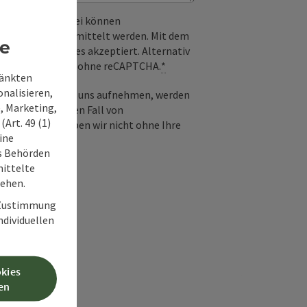
 verwendet. Dabei können
) an Google übermittelt werden. Mit dem
re
derlichen Cookies akzeptiert. Alternativ
il möglich – ganz ohne reCAPTCHA.
*
ränkten
onalisieren,
-Mail Kontakt mit uns aufnehmen, werden
, Marketing,
frage und für den Fall von
Art. 49 (1)
 Diese Daten geben wir nicht ohne Ihre
ine
ss Behörden
ittelte
tehen.
r Zustimmung
individuellen
okies
en