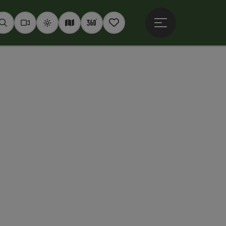
Hauptmenü öffne
Suchen
Webcams
Wetter
Interaktive Karte
360° Panoramen
Merkzettel