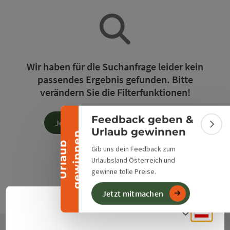
Banner einklappen
Wir haben für die Suchanfrage leider kein
passendes Ergebnis gefunden. Bitte
verändern Sie die Filterfunktionen!
Feedback geben &
Jetzt alle Filter zurücksetzen
Bann
Urlaub gewinnen
n
U
r
l
a
u
b
g
e
w
i
n
n
e
Gib uns dein Feedback zum
Urlaubsland Österreich und
gewinne tolle Preise.
Jetzt mitmachen
Deuts
Sprach