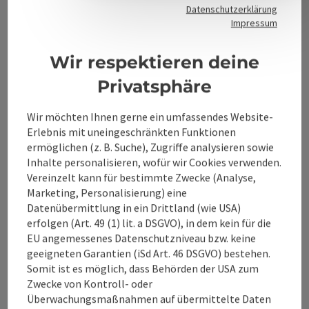
Datenschutzerklärung
Impressum
Kontakt
Wir respektieren deine
Privatsphäre
Alpenland Tourismus GmbH
Wir möchten Ihnen gerne ein umfassendes Website-
Bahnhofstraße 2
Erlebnis mit uneingeschränkten Funktionen
4580 Windischgarsten
ermöglichen (z. B. Suche), Zugriffe analysieren sowie
Inhalte personalisieren, wofür wir Cookies verwenden.
Vereinzelt kann für bestimmte Zwecke (Analyse,
+43 50 360 360 360
Marketing, Personalisierung) eine
Datenübermittlung in ein Drittland (wie USA)
info@360alpenland.com
erfolgen (Art. 49 (1) lit. a DSGVO), in dem kein für die
EU angemessenes Datenschutzniveau bzw. keine
geeigneten Garantien (iSd Art. 46 DSGVO) bestehen.
Somit ist es möglich, dass Behörden der USA zum
Zwecke von Kontroll- oder
Überwachungsmaßnahmen auf übermittelte Daten