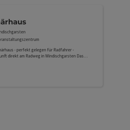
ärhaus
ndischgarsten
ranstaltungszentrum
ärhaus - perfekt gelegen für Radfahrer -
unft direkt am Radweg in Windischgarsten Das
aus ist ein denkmalgeschütztes Gebäude mit
hte seit 1609, liegt mitten im Zentrum von
Lan (kostenlos)
hgarsten und bietet ein einzigartiges
ppartement. Unser Haus ist mehr als nur eine
nft. Es dient als Coworking-Space,
taltungsort und Treffpunkt. Hier entstehen neue
und es werden regionale Netzwerke geknüpft. Ein
 dem Tradition und Erholung auf moderne
welten trifft. Highlights unserer Unterkunft:
le Lage mitten im Ortskern direkt am Radweg
n idealer Ausgangspunkt für Rad- und
touren absperrbare Räumlichkeiten für Fahrräder