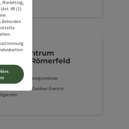
, Marketing,
Art. 49 (1)
ine
ss Behörden
ittelte
tehen.
r Zustimmung
individuellen
ngresszentrum
turhaus Römerfeld
ndischgarsten
okies
en
cation , Veranstaltungszentrum
tpräsentation mit Outdoor-Event in
chgarsten