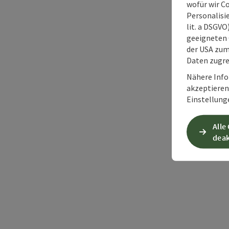
wofür wir C
Personalisie
lit. a DSGV
geeigneten 
der USA zu
Daten zugre
Nähere Info
akzeptieren 
Einstellung
Alle
deak