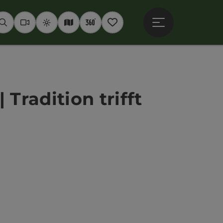
Hauptmenü öffne
Suchen
Webcams
Wetter
Interaktive Karte
360° Panoramen
Merkzettel
Tradition trifft