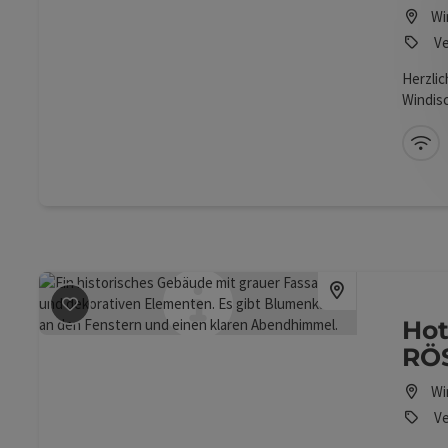
Wi
Ve
Herzlic
Windis
W-
Beitrag merken
: Hotel & Wirtshaus DAS RÖSSL
Hot
RÖ
Wi
Ve