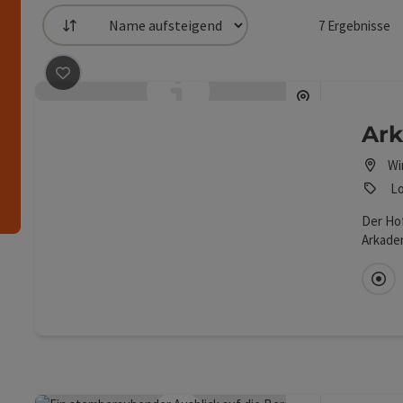
7
Ergebnisse
Sortierung
die Liste stehen Filter zur Verfügung mit denen die 
Beitrag merken
: Arkadenhof Lechner
n
Ark
Wi
Lo
Der Ho
Arkade
des Sü
Di