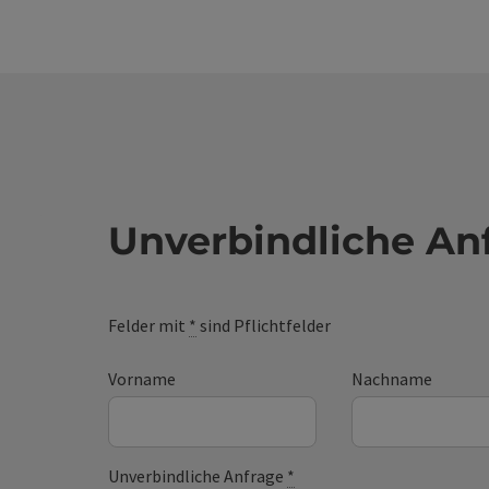
fußläuf
sowie 
an öffe
Zugang
Möglich
Semina
Highsp
Semina
Unverbindliche An
Felder mit
*
sind Pflichtfelder
Vorname
Nachname
Unverbindliche Anfrage
*