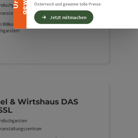
Österreich und gewinne tolle Preise.
ndischgarsten
ranstaltungszentrum
Jetzt mitmachen
h Willkommen im Evangelischen Freizeitheim in
chgarsten!
Lan (kostenlos)
el & Wirtshaus DAS
SSL
ndischgarsten
ranstaltungszentrum