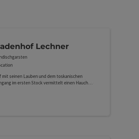
Auswahl verfeinert werden kann. Die Ergebnisse in der
adenhof Lechner
ndischgarsten
cation
f mit seinen Lauben und dem toskanischen
ngang im ersten Stock vermittelt einen Hauch
dens.
rekt im Zentrum