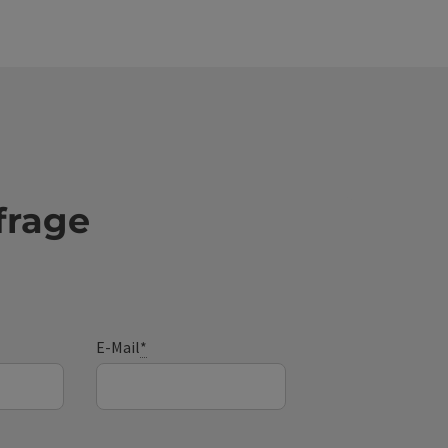
ige Entfernung zu allen Geschäften, Restaurants
Infrastruktureinrichtungen perfekte Anbindung
ntliche Verkehrsmittel 24/7 Zutritt mit digitalem
slink direkter Zugang zum Coworking-Space -
keit flexible Arbeitsplätze sowie den
rraum stunden- oder tageweise zu buchen
eed Internet moderne technische Büro- und
rausstattung
frage
E-Mail
*