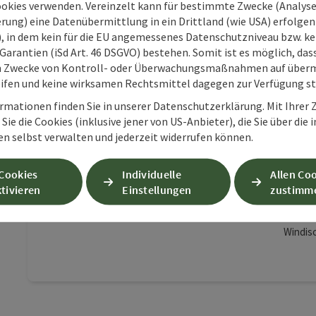
ookies verwenden. Vereinzelt kann für bestimmte Zwecke (Analyse
rung) eine Datenübermittlung in ein Drittland (wie USA) erfolgen (
O), in dem kein für die EU angemessenes Datenschutzniveau bzw. ke
Garantien (iSd Art. 46 DSGVO) bestehen. Somit ist es möglich, da
m Zwecke von Kontroll- oder Überwachungsmaßnahmen auf überm
ifen und keine wirksamen Rechtsmittel dagegen zur Verfügung s
Beitrag merken
: Kulturhaus Römerfeld
rmationen finden Sie in unserer Datenschutzerklärung. Mit Ihre
Sie die Cookies (inklusive jener von US-Anbieter), die Sie über die 
Ko
en selbst verwalten und jederzeit widerrufen können.
Kul
Wi
 Cookies
Individuelle
Allen Co
tivieren
Einstellungen
zustimm
Lo
Produk
Windis