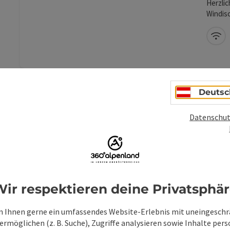
Herzli
Windis
W-
Deutsc
Datenschut
Beitrag merken
: Hotel Lavendel - Spa & Aktiv Hotel
Hot
Akt
Wi
Ve
ir respektieren deine Privatsphä
Herzlic
Windis
 Ihnen gerne ein umfassendes Website-Erlebnis mit uneingesch
rmöglichen (z. B. Suche), Zugriffe analysieren sowie Inhalte pers
W-