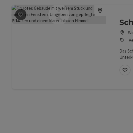
Beitrag merken
: Schärhaus
Sch
Wi
Ve
Das Sch
Unterk
Schärh
Geschic
W-
Windisc
Studioa
Unterku
Verans
Ideen 
Ort, an
Arbeits
zentra
gelege
Wander