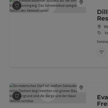
Beitrag merken
: Dilly – Das Nationalpark Resort
Dil
Res
Wi
Ve
Seminar
W-
Beitrag merken
: Evangelisches Freizeitheim
Eva
Fre