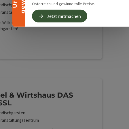
Österreich und gewinne tolle Preise.
ndischgarsten
ranstaltungszentrum
Jetzt mitmachen
h Willkommen im Evangelischen Freizeitheim in
chgarsten!
Lan (kostenlos)
el & Wirtshaus DAS
SSL
ndischgarsten
ranstaltungszentrum