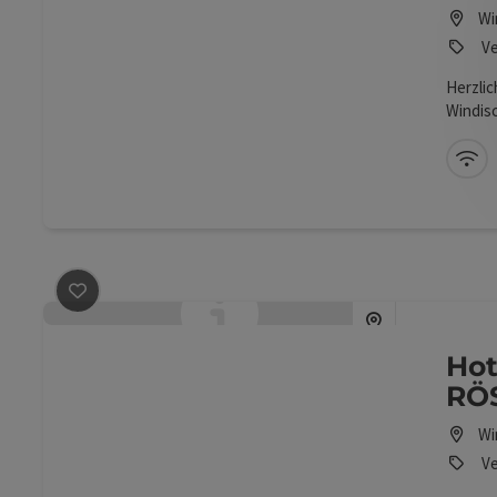
Wi
Ve
Herzlic
Windis
W-
Beitrag merken
: Hotel & Wirtshaus DAS RÖSSL
Hot
RÖ
Wi
Ve