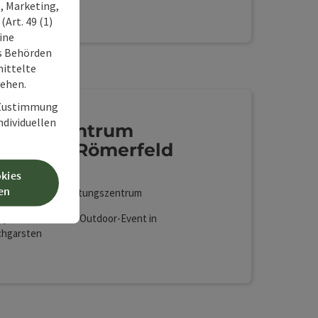
, Marketing,
Art. 49 (1)
ine
ss Behörden
ittelte
tehen.
r Zustimmung
individuellen
ngresszentrum
turhaus Römerfeld
ndischgarsten
okies
en
cation , Veranstaltungszentrum
tpräsentation mit Outdoor-Event in
chgarsten