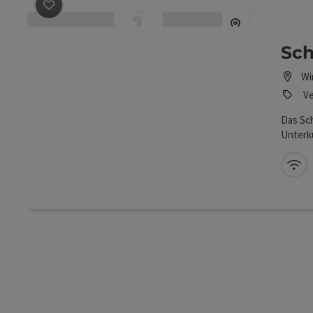
Beitrag merken
: Schärhaus
Sch
Wi
Ve
Das Sch
Unterk
Schärh
Geschic
W-
Windisc
Studioa
Unterku
Verans
Ideen 
Ort, an
Arbeits
zentra
gelege
Wander