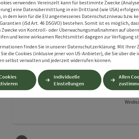
ookies verwenden. Vereinzelt kann für bestimmte Zwecke (Analyse
rung) eine Datenübermittlung in ein Drittland (wie USA) erfolgen (
O), in dem kein für die EU angemessenes Datenschutzniveau bzw. ke
Garantien (iSd Art. 46 DSGVO) bestehen. Somit ist es möglich, da
m Zwecke von Kontroll- oder Überwachungsmaßnahmen auf überm
Beitrag merken
: Kulturhaus Römerfeld
ifen und keine wirksamen Rechtsmittel dagegen zur Verfügung s
rmationen finden Sie in unserer Datenschutzerklärung. Mit Ihre
Sie die Cookies (inklusive jener von US-Anbieter), die Sie über die 
Ko
en selbst verwalten und jederzeit widerrufen können.
Kul
Wi
 Cookies
Individuelle
Allen Co
tivieren
Einstellungen
zustimm
Lo
Produk
Windis