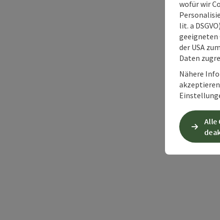
wofür wir C
Personalisie
lit. a DSGV
geeigneten 
der USA zu
Daten zugre
Nähere Info
akzeptieren 
Einstellung
Alle
deak