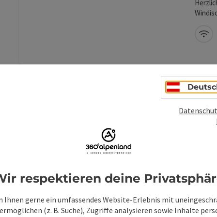
Herzli
Windis
W-
Deutsc
Beitrag merken
: Hotel Lavendel - Spa & Aktiv Hotel
Datenschut
Hot
Akt
Wi
Ve
ir respektieren deine Privatsphä
Herzlic
Windis
 Ihnen gerne ein umfassendes Website-Erlebnis mit uneingesch
rmöglichen (z. B. Suche), Zugriffe analysieren sowie Inhalte pers
W-