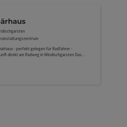
ärhaus
ndischgarsten
ranstaltungszentrum
ärhaus - perfekt gelegen für Radfahrer -
unft direkt am Radweg in Windischgarsten Das
aus ist ein denkmalgeschütztes Gebäude mit
hte seit 1609, liegt mitten im Zentrum von
Lan (kostenlos)
hgarsten und bietet ein einzigartiges
ppartement. Unser Haus ist mehr als nur eine
nft. Es dient als Coworking-Space,
taltungsort und Treffpunkt. Hier entstehen neue
und es werden regionale Netzwerke geknüpft. Ein
 dem Tradition und Erholung auf moderne
welten trifft. Highlights unserer Unterkunft:
le Lage mitten im Ortskern direkt am Radweg
n idealer Ausgangspunkt für Rad- und
touren absperrbare Räumlichkeiten für Fahrräder