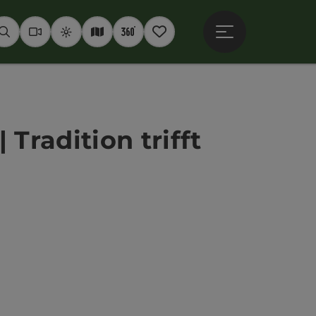
Hauptmenü öffne
Suchen
Webcams
Wetter
Interaktive Karte
360° Panoramen
Merkzettel
Tradition trifft