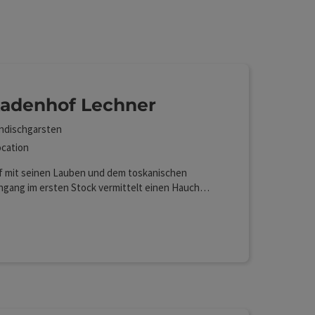
Auswahl verfeinert werden kann. Die Ergebnisse in de
adenhof Lechner
ndischgarsten
cation
f mit seinen Lauben und dem toskanischen
ngang im ersten Stock vermittelt einen Hauch
dens.
rekt im Zentrum