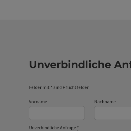
fußläuf
sowie 
an öffe
Zugang
Möglich
Semina
Highsp
Semina
Unverbindliche An
Felder mit
*
sind Pflichtfelder
Vorname
Nachname
Unverbindliche Anfrage
*