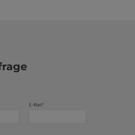
ige Entfernung zu allen Geschäften, Restaurants
Infrastruktureinrichtungen perfekte Anbindung
ntliche Verkehrsmittel 24/7 Zutritt mit digitalem
slink direkter Zugang zum Coworking-Space -
keit flexible Arbeitsplätze sowie den
rraum stunden- oder tageweise zu buchen
eed Internet moderne technische Büro- und
rausstattung
frage
E-Mail
*