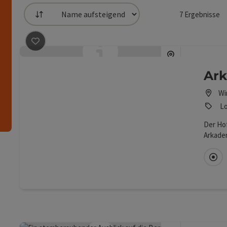
7
Ergebnisse
Sortierung
die Liste stehen Filter zur Verfügung mit denen die 
Beitrag merken
: Arkadenhof Lechner
n
Ark
Wi
Lo
Der Ho
Arkade
des Sü
Di