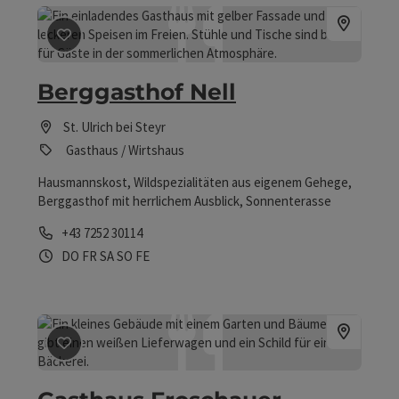
Beitrag merken
: Berggasthof Nell
Berggasthof Nell
St. Ulrich bei Steyr
Gasthaus / Wirtshaus
Hausmannskost, Wildspezialitäten aus eigenem Gehege,
Berggasthof mit herrlichem Ausblick, Sonnenterasse
Telefon
+43 7252 30114
Öffnungszeiten
Donnerstag geöffnet
Freitag geöffnet
Samstag geöffnet
Sonntag geöffnet
Feiertag geöffnet
DO
FR
SA
SO
FE
Beitrag merken
: Gasthaus Froschauer