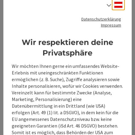
Deuts
Sprach
Datenschutzerklärung
Impressum
Beitrag merken
: Landgasthof Mayr
Wir respektieren deine
Landgasthof Mayr
Privatsphäre
St. Ulrich bei Steyr
Gasthaus / Wirtshaus
Wir möchten Ihnen gerne ein umfassendes Website-
Erlebnis mit uneingeschränkten Funktionen
Eingebunden in die liebliche Umgebung des Ennstals,
ermöglichen (z. B. Suche), Zugriffe analysieren sowie
verzaubert der Anblick auf den seit 1313 in Familienbesitz
Inhalte personalisieren, wofür wir Cookies verwenden.
befindlichen Landgasthof Mayr.
Telefon
+43 7252 52091
Vereinzelt kann für bestimmte Zwecke (Analyse,
Öffnungszeiten
Montag geöffnet
Dienstag geöffnet
Mittwoch geöffnet
Donnerstag geöffnet
Freitag geöffnet
Samstag geöffnet
Sonntag geöffnet
MO
DI
MI
DO
FR
SA
SO
Marketing, Personalisierung) eine
Datenübermittlung in ein Drittland (wie USA)
erfolgen (Art. 49 (1) lit. a DSGVO), in dem kein für die
EU angemessenes Datenschutzniveau bzw. keine
geeigneten Garantien (iSd Art. 46 DSGVO) bestehen.
Somit ist es möglich, dass Behörden der USA zum