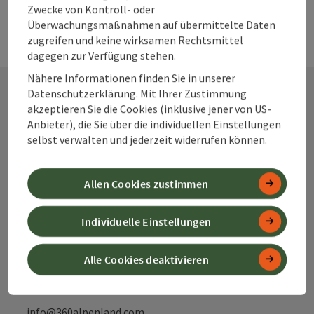
Zwecke von Kontroll- oder
Überwachungsmaßnahmen auf übermittelte Daten
zugreifen und keine wirksamen Rechtsmittel
dagegen zur Verfügung stehen.
Nähere Informationen finden Sie in unserer
Datenschutzerklärung. Mit Ihrer Zustimmung
akzeptieren Sie die Cookies (inklusive jener von US-
Kontakt
Anbieter), die Sie über die individuellen Einstellungen
selbst verwalten und jederzeit widerrufen können.
Alpenland Tourismus GmbH
Allen Cookies zustimmen
Bahnhofstraße 2
Individuelle Einstellungen
4580 Windischgarsten
Alle Cookies deaktivieren
+43 50 360 360 360
info@360alpenland.com